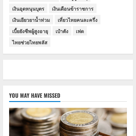
เงินอุดหนุนบุตร
เงินเดือนข้าราชการ
เงินเยียวยาน้ำท่วม
เที่ยวไทยคนละครึ่ง
เบี้ยยังชีพผู้สูงอายุ
เป๋าตัง
เฟด
ไทยช่วยไทยพลัส
YOU MAY HAVE MISSED