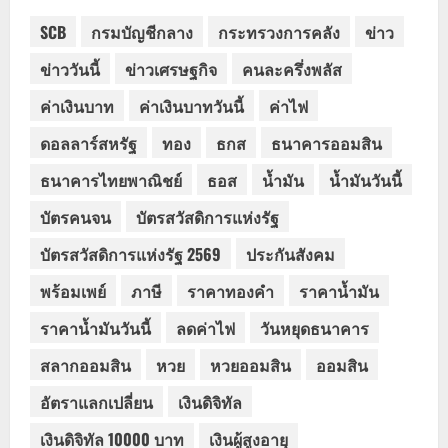
SCB
กรมบัญชีกลาง
กระทรวงการคลัง
ข่าว
ข่าววันนี้
ข่าวเศรษฐกิจ
คนละครึ่งพลัส
ค่าเงินบาท
ค่าเงินบาทวันนี้
ค่าไฟ
ดอลลาร์สหรัฐ
ทอง
ธกส
ธนาคารออมสิน
ธนาคารไทยพาณิชย์
ธอส
น้ำมัน
น้ำมันวันนี้
บัตรคนจน
บัตรสวัสดิการแห่งรัฐ
บัตรสวัสดิการแห่งรัฐ 2569
ประกันสังคม
พร้อมเพย์
ภาษี
ราคาทองคำ
ราคาน้ำมัน
ราคาน้ำมันวันนี้
ลดค่าไฟ
วันหยุดธนาคาร
สลากออมสิน
หวย
หวยออมสิน
ออมสิน
อัตราแลกเปลี่ยน
เงินดิจิทัล
เงินดิจิทัล 10000 บาท
เงินผู้สูงอายุ