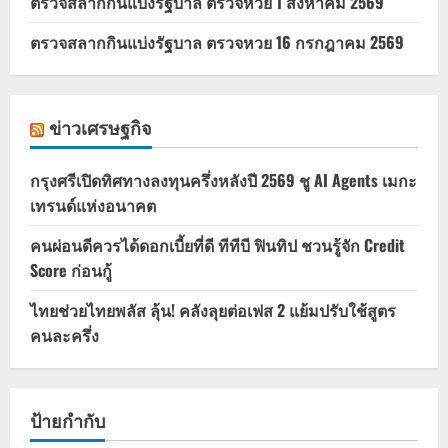
ตรวจสลากกินแบ่งรัฐบาล ตรวจหวย 1 สิงหาคม 2569
ตรวจสลากกินแบ่งรัฐบาล ตรวจหวย 16 กรกฎาคม 2569
ข่าวเศรษฐกิจ
กรุงศรีเปิดทิศทางลงทุนครึ่งหลังปี 2569 ชู AI Agents เมกะ
เทรนด์แห่งอนาคต
คนผ่อนดีควรได้ดอกเบี้ยที่ดี ทีทีบี ฟินทิป ชวนรู้จัก Credit
Score ก่อนกู้
ไทยช่วยไทยพลัส ลุ้น! คลังลุยต่อเฟส 2 แย้มปรับใช้สูตร
คนละครึ่ง
ป้ายกำกับ