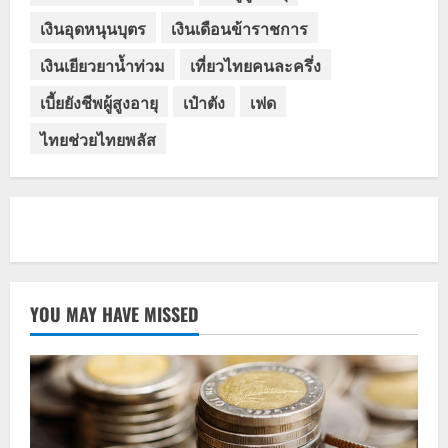
เงินอุดหนุนบุตร
เงินเดือนข้าราชการ
เงินเยียวยาน้ำท่วม
เที่ยวไทยคนละครึ่ง
เบี้ยยังชีพผู้สูงอายุ
เป๋าตัง
เฟด
ไทยช่วยไทยพลัส
YOU MAY HAVE MISSED