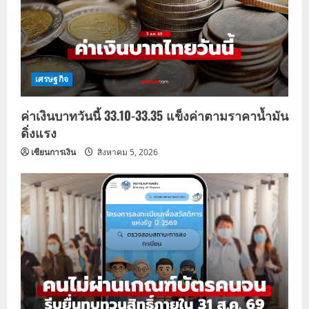
เศรษฐกิจ
ค่าเงินบาทวันนี้ 33.10-33.35 แข็งค่าตามราคาน้ำมัน
ดิ่งแรง
เซียนการเงิน
สิงหาคม 5, 2026