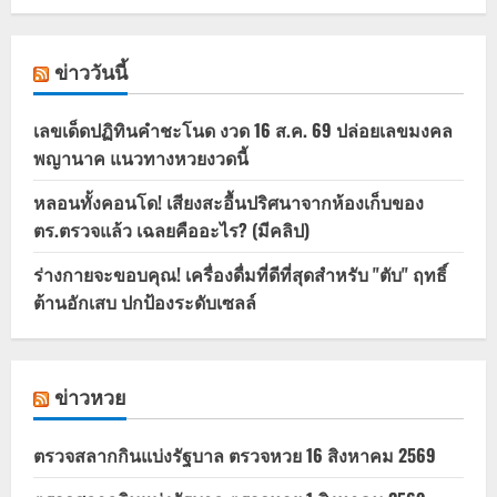
ข่าววันนี้
เลขเด็ดปฏิทินคำชะโนด งวด 16 ส.ค. 69 ปล่อยเลขมงคล
พญานาค แนวทางหวยงวดนี้
หลอนทั้งคอนโด! เสียงสะอื้นปริศนาจากห้องเก็บของ
ตร.ตรวจแล้ว เฉลยคืออะไร? (มีคลิป)
ร่างกายจะขอบคุณ! เครื่องดื่มที่ดีที่สุดสำหรับ "ตับ" ฤทธิ์
ต้านอักเสบ ปกป้องระดับเซลล์
ข่าวหวย
ตรวจสลากกินแบ่งรัฐบาล ตรวจหวย 16 สิงหาคม 2569