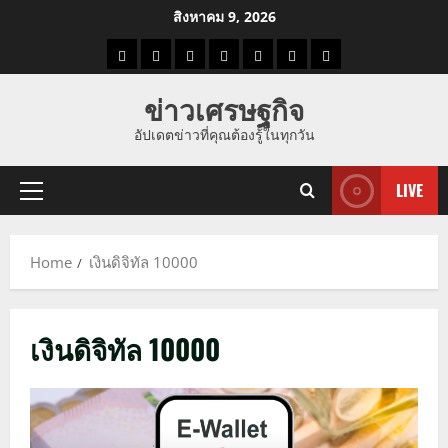
Skip
สิงหาคม 9, 2026
to
ราคา
แนว
ข่าว
ข่าว
ดูด
ที่
ผู้ชาย
content
น้ำมัน
โน้ม
วัน
ดารา
วง
เที่ยว
ข่าวเศรษฐกิจ
ราคา
นี้
อัปเดตข่าวที่คุณต้องรู้ในทุกวัน
ทอง
LIVE
Primary
Menu
Home
เงินดิจิทัล 10000
เงินดิจิทัล 10000