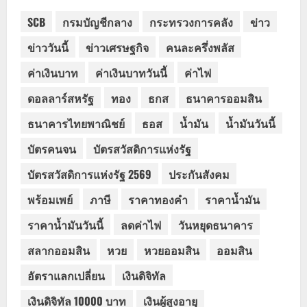
SCB
กรมบัญชีกลาง
กระทรวงการคลัง
ข่าว
ข่าววันนี้
ข่าวเศรษฐกิจ
คนละครึ่งพลัส
ค่าเงินบาท
ค่าเงินบาทวันนี้
ค่าไฟ
ดอลลาร์สหรัฐ
ทอง
ธกส
ธนาคารออมสิน
ธนาคารไทยพาณิชย์
ธอส
น้ำมัน
น้ำมันวันนี้
บัตรคนจน
บัตรสวัสดิการแห่งรัฐ
บัตรสวัสดิการแห่งรัฐ 2569
ประกันสังคม
พร้อมเพย์
ภาษี
ราคาทองคำ
ราคาน้ำมัน
ราคาน้ำมันวันนี้
ลดค่าไฟ
วันหยุดธนาคาร
สลากออมสิน
หวย
หวยออมสิน
ออมสิน
อัตราแลกเปลี่ยน
เงินดิจิทัล
เงินดิจิทัล 10000 บาท
เงินผู้สูงอายุ