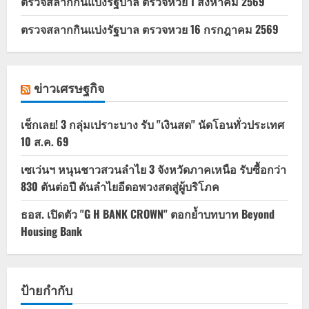
ตรวจสลากกินแบ่งรัฐบาล ตรวจหวย 1 สิงหาคม 2569
ตรวจสลากกินแบ่งรัฐบาล ตรวจหวย 16 กรกฎาคม 2569
ข่าวเศรษฐกิจ
เช็กเลย! 3 กลุ่มเปราะบาง รับ "เงินสด" นัดโอนทั่วประเทศ
10 ส.ค. 69
เซเว่นฯ หนุนชาวสวนลำไย 3 จังหวัดภาคเหนือ รับซื้อกว่า
830 ตันต่อปี ดันลำไยอีดอพวงสดสู่ผู้บริโภค
ธอส. เปิดตัว "G H BANK CROWN" ตอกย้ำบทบาท Beyond
Housing Bank
ป้ายกำกับ