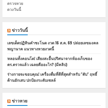
ตรวจหวย
ดวงวันนี้
ข่าววันนี้
เลขเด็ดปฏิทินคำชะโนด งวด 16 ส.ค. 69 ปล่อยเลขมงคล
พญานาค แนวทางหวยงวดนี้
หลอนทั้งคอนโด! เสียงสะอื้นปริศนาจากห้องเก็บของ
ตร.ตรวจแล้ว เฉลยคืออะไร? (มีคลิป)
ร่างกายจะขอบคุณ! เครื่องดื่มที่ดีที่สุดสำหรับ "ตับ" ฤทธิ์
ต้านอักเสบ ปกป้องระดับเซลล์
ข่าวหวย