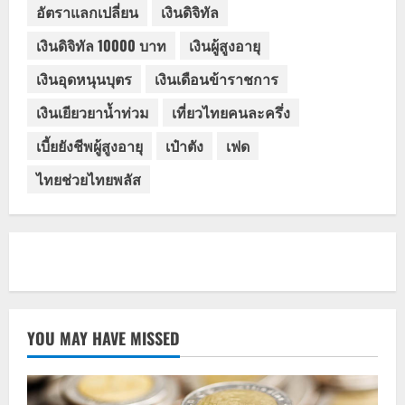
อัตราแลกเปลี่ยน
เงินดิจิทัล
เงินดิจิทัล 10000 บาท
เงินผู้สูงอายุ
เงินอุดหนุนบุตร
เงินเดือนข้าราชการ
เงินเยียวยาน้ำท่วม
เที่ยวไทยคนละครึ่ง
เบี้ยยังชีพผู้สูงอายุ
เป๋าตัง
เฟด
ไทยช่วยไทยพลัส
YOU MAY HAVE MISSED