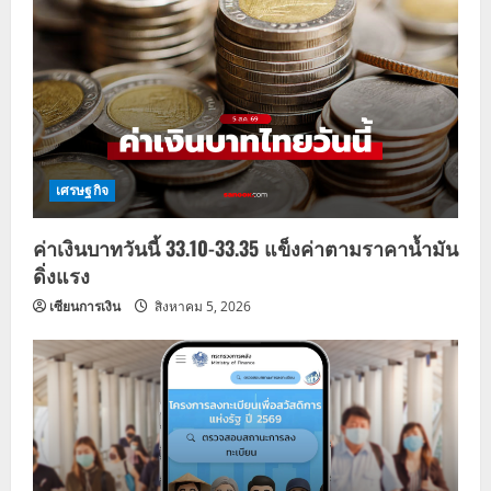
เศรษฐกิจ
ค่าเงินบาทวันนี้ 33.10-33.35 แข็งค่าตามราคาน้ำมัน
ดิ่งแรง
เซียนการเงิน
สิงหาคม 5, 2026