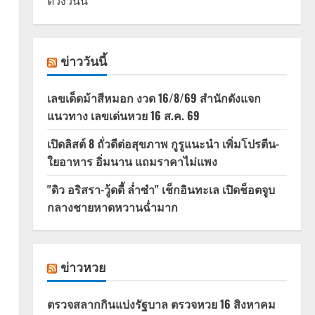
ดวงวันนี้
ข่าววันนี้
เลขเด็ดม้าสีหมอก งวด 16/8/69 สำนักดังแจก
แนวทาง เลขเด่นหวย 16 ส.ค. 69
เปิดลิสต์ 8 ถั่วดีต่อสุขภาพ กูรูแนะนำ เพิ่มโปรตีน-
ใยอาหาร อิ่มนาน แถมราคาไม่แพง
"ดิว อริสรา-วู้ดดี้ ล่ำซำ" เช็กอินทะเล เปิดช็อตจูบ
กลางชายหาดหวานฉ่ำมาก
ข่าวหวย
ตรวจสลากกินแบ่งรัฐบาล ตรวจหวย 16 สิงหาคม