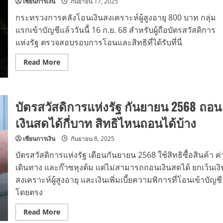
ที่
เซียนการเงิน
กันยายน 17, 2025
2
โอน
กระทรวงการคลังโอนเงินสงเคราะห์ผู้สูงอายุ 800 บาท กลุ่ม
เข้า
บัญชี
แรกเข้าบัญชีแล้ววันนี้ 16 ก.ย. 68 สำหรับผู้ถือบัตรสวัสดิการ
แล้ว
แห่งรัฐ ตรวจสอบรอบการโอนและสิทธิที่ได้รับที่นี่
17
ก.ย.
68
Read
Read More
more
about
เงิน
สงเคราะห์
ผู้
บัตรสวัสดิการแห่งรัฐ กันยายน 2568 ถอน
สูง
อายุ
800
เงินสดได้กี่บาท สิทธิไหนถอนได้บ้าง
บาท
เงิน
เข้า
เซียนการเงิน
กันยายน 8, 2025
แล้ว
บัตรสวัสดิการแห่งรัฐ เดือนกันยายน 2568 ใช้สิทธิซื้อสินค้า ค่
เดินทาง และก๊าซหุงต้ม แต่ไม่สามารถถอนเงินสดได้ ยกเว้นเงิ
สงเคราะห์ผู้สูงอายุ และเงินเพิ่มเบี้ยความพิการที่โอนเข้าบัญชี
โดยตรง
Read
Read More
more