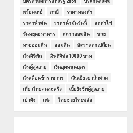
บัตรสวัสดิการแห่งรัฐ 2569
ประกันสังคม
พร้อมเพย์
ภาษี
ราคาทองคำ
ราคาน้ำมัน
ราคาน้ำมันวันนี้
ลดค่าไฟ
วันหยุดธนาคาร
สลากออมสิน
หวย
หวยออมสิน
ออมสิน
อัตราแลกเปลี่ยน
เงินดิจิทัล
เงินดิจิทัล 10000 บาท
เงินผู้สูงอายุ
เงินอุดหนุนบุตร
เงินเดือนข้าราชการ
เงินเยียวยาน้ำท่วม
เที่ยวไทยคนละครึ่ง
เบี้ยยังชีพผู้สูงอายุ
เป๋าตัง
เฟด
ไทยช่วยไทยพลัส