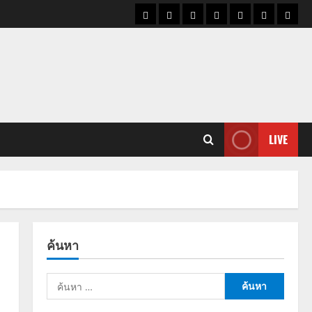
ราคา
แนว
ข่าว
ข่าว
ดูด
ที่
ผู้ชา
น้ำมัน
โน้ม
วัน
ดารา
วง
เที่ยว
ราคา
นี้
ทอง
LIVE
ค้นหา
ค้นหา
สำหรับ: