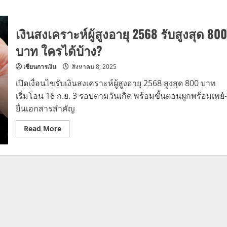
about
บัตร
สวัสดิการ
แห่ง
เงินสงเคราะห์ผู้สูงอายุ 2568 รับสูงสุด 800
รัฐ
กันยายน
2568
บาท ใครได้บ้าง?
ถอน
เงินสด
ได้
เซียนการเงิน
สิงหาคม 8, 2025
กี่
บาท
เปิดเงื่อนไขรับเงินสงเคราะห์ผู้สูงอายุ 2568 สูงสุด 800 บาท
สิทธิ
ไหน
เริ่มโอน 16 ก.ย. 3 รอบตามวันเกิด พร้อมขั้นตอนผูกพร้อมเพย์-
ถอน
ยื่นเอกสารสำคัญ
ได้
บ้าง
Read
Read More
more
about
เงิน
สงเคราะห์
ผู้
สูง
อายุ
2568
รับ
สูงสุด
800
บาท
ใคร