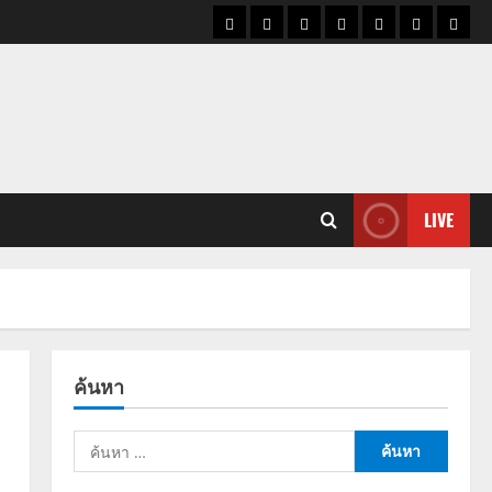
ราคา
แนว
ข่าว
ข่าว
ดูด
ที่
ผู้ชา
น้ำมัน
โน้ม
วัน
ดารา
วง
เที่ยว
ราคา
นี้
ทอง
LIVE
ค้นหา
ค้นหา
สำหรับ: