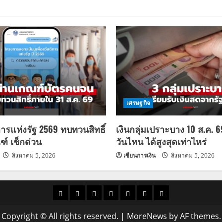
เศรษฐกิจ
การแห่งรัฐ 2569 ทบทวนสิทธิ์
เงินกลุ่มเปราะบาง 10 ส.ค. 
ฑ์ เช็กด่วน
วันไหน ได้สูงสุดเท่าไหร่
สิงหาคม 5, 2026
เซียนการเงิน
สิงหาคม 5, 2026
ราคา
แนว
ข่าว
ข่าว
ดูด
ที่
ผู้ชาย
น้ำมัน
โน้ม
วัน
ดารา
วง
เที่ยว
Copyright © All rights reserved.
|
MoreNews
by AF themes.
ราคา
นี้