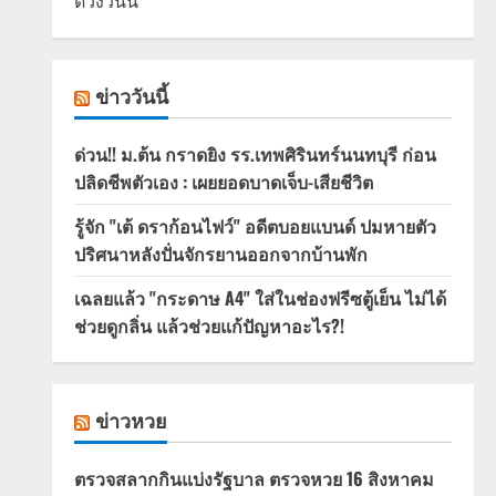
ดวงวันนี้
ข่าววันนี้
ด่วน!! ม.ต้น กราดยิง รร.เทพศิรินทร์นนทบุรี ก่อน
ปลิดชีพตัวเอง : เผยยอดบาดเจ็บ-เสียชีวิต
รู้จัก "เต้ ดราก้อนไฟว์" อดีตบอยแบนด์ ปมหายตัว
ปริศนาหลังปั่นจักรยานออกจากบ้านพัก
เฉลยแล้ว "กระดาษ A4" ใส่ในช่องฟรีซตู้เย็น ไม่ได้
ช่วยดูกลิ่น แล้วช่วยแก้ปัญหาอะไร?!
ข่าวหวย
ตรวจสลากกินแบ่งรัฐบาล ตรวจหวย 16 สิงหาคม