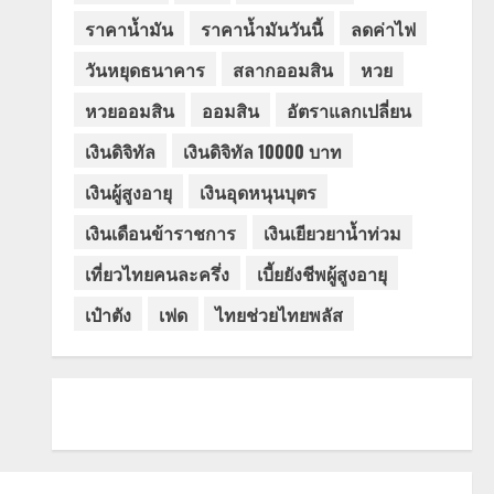
ราคาน้ำมัน
ราคาน้ำมันวันนี้
ลดค่าไฟ
วันหยุดธนาคาร
สลากออมสิน
หวย
หวยออมสิน
ออมสิน
อัตราแลกเปลี่ยน
เงินดิจิทัล
เงินดิจิทัล 10000 บาท
เงินผู้สูงอายุ
เงินอุดหนุนบุตร
เงินเดือนข้าราชการ
เงินเยียวยาน้ำท่วม
เที่ยวไทยคนละครึ่ง
เบี้ยยังชีพผู้สูงอายุ
เป๋าตัง
เฟด
ไทยช่วยไทยพลัส