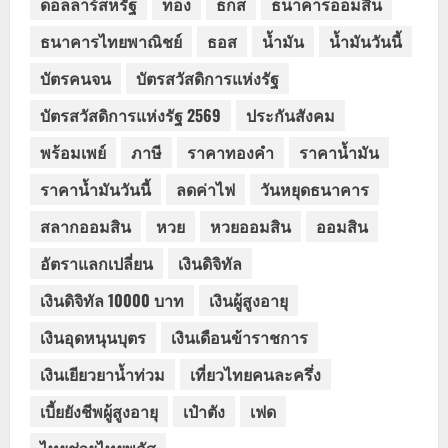
ดอลลาร์สหรัฐ
ทอง
ธกส
ธนาคารออมสิน
ธนาคารไทยพาณิชย์
ธอส
น้ำมัน
น้ำมันวันนี้
บัตรคนจน
บัตรสวัสดิการแห่งรัฐ
บัตรสวัสดิการแห่งรัฐ 2569
ประกันสังคม
พร้อมเพย์
ภาษี
ราคาทองคำ
ราคาน้ำมัน
ราคาน้ำมันวันนี้
ลดค่าไฟ
วันหยุดธนาคาร
สลากออมสิน
หวย
หวยออมสิน
ออมสิน
อัตราแลกเปลี่ยน
เงินดิจิทัล
เงินดิจิทัล 10000 บาท
เงินผู้สูงอายุ
เงินอุดหนุนบุตร
เงินเดือนข้าราชการ
เงินเยียวยาน้ำท่วม
เที่ยวไทยคนละครึ่ง
เบี้ยยังชีพผู้สูงอายุ
เป๋าตัง
เฟด