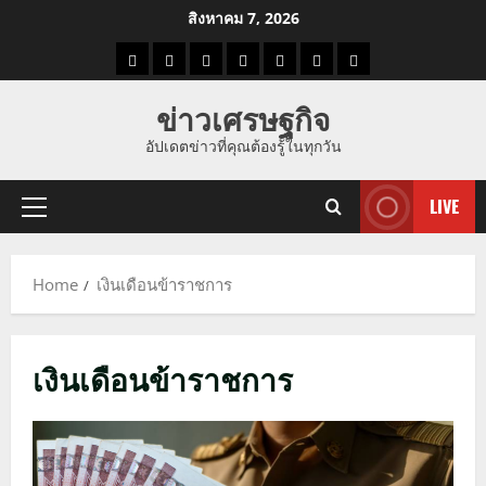
Skip
สิงหาคม 7, 2026
to
ราคา
แนว
ข่าว
ข่าว
ดูด
ที่
ผู้ชาย
content
น้ำมัน
โน้ม
วัน
ดารา
วง
เที่ยว
ข่าวเศรษฐกิจ
ราคา
นี้
อัปเดตข่าวที่คุณต้องรู้ในทุกวัน
ทอง
LIVE
Primary
Menu
Home
เงินเดือนข้าราชการ
เงินเดือนข้าราชการ