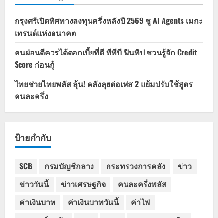
กรุงศรีเปิดทิศทางลงทุนครึ่งหลังปี 2569 ชู AI Agents เมกะ
เทรนด์แห่งอนาคต
คนผ่อนดีควรได้ดอกเบี้ยที่ดี ทีทีบี ฟินทิป ชวนรู้จัก Credit
Score ก่อนกู้
ไทยช่วยไทยพลัส ลุ้น! คลังลุยต่อเฟส 2 แย้มปรับใช้สูตร
คนละครึ่ง
ป้ายกำกับ
SCB
กรมบัญชีกลาง
กระทรวงการคลัง
ข่าว
ข่าววันนี้
ข่าวเศรษฐกิจ
คนละครึ่งพลัส
ค่าเงินบาท
ค่าเงินบาทวันนี้
ค่าไฟ