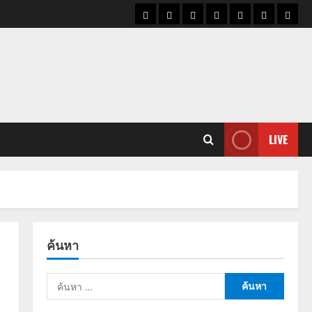
ราคา
แนว
ข่าว
ข่าว
ดูด
ที่
ผู้ชา
น้ำมัน
โน้ม
วัน
ดารา
วง
เที่ยว
ราคา
นี้
ทอง
LIVE
ค้นหา
ค้นหา
สำหรับ: