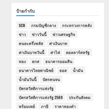
ป้ายกำกับ
SCB
กรมบัญชีกลาง
กระทรวงการคลัง
ข่าว
ข่าววันนี้
ข่าวเศรษฐกิจ
คนละครึ่งพลัส
ค่าเงินบาท
ค่าเงินบาทวันนี้
ค่าไฟ
ดอลลาร์สหรัฐ
ทอง
ธกส
ธนาคารออมสิน
ธนาคารไทยพาณิชย์
ธอส
น้ำมัน
น้ำมันวันนี้
บัตรคนจน
บัตรสวัสดิการแห่งรัฐ
บัตรสวัสดิการแห่งรัฐ 2569
ประกันสังคม
พร้อมเพย์
ภาษี
ราคาทองคำ