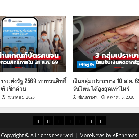
เศรษฐกิจ
การแห่งรัฐ 2569 ทบทวนสิทธิ์
เงินกลุ่มเปราะบาง 10 ส.ค. 
ฑ์ เช็กด่วน
วันไหน ได้สูงสุดเท่าไหร่
สิงหาคม 5, 2026
เซียนการเงิน
สิงหาคม 5, 2026
ราคา
แนว
ข่าว
ข่าว
ดูด
ที่
ผู้ชาย
น้ำมัน
โน้ม
วัน
ดารา
วง
เที่ยว
Copyright © All rights reserved.
|
MoreNews
by AF themes.
ราคา
นี้