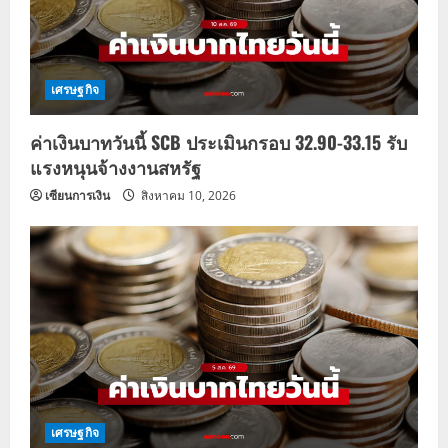
เศรษฐกิจ
ค่าเงินบาทวันนี้ SCB ประเมินกรอบ 32.90-33.15 รับ
แรงหนุนจ้างงานสหรัฐ
เซียนการเงิน
สิงหาคม 10, 2026
เศรษฐกิจ