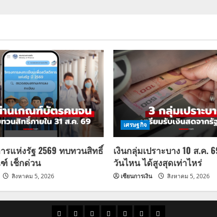
เศรษฐกิจ
การแห่งรัฐ 2569 ทบทวนสิทธิ์
เงินกลุ่มเปราะบาง 10 ส.ค. 
ฑ์ เช็กด่วน
วันไหน ได้สูงสุดเท่าไหร่
สิงหาคม 5, 2026
เซียนการเงิน
สิงหาคม 5, 2026
ราคา
แนว
ข่าว
ข่าว
ดูด
ที่
ผู้ชาย