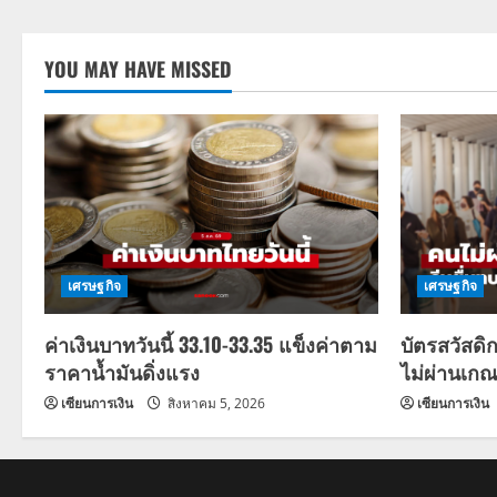
YOU MAY HAVE MISSED
เศรษฐกิจ
เศรษฐกิจ
ค่าเงินบาทวันนี้ 33.10-33.35 แข็งค่าตาม
บัตรสวัสดิ
ราคาน้ำมันดิ่งแรง
ไม่ผ่านเกณ
เซียนการเงิน
สิงหาคม 5, 2026
เซียนการเงิน