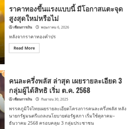
ราคาทองขึ้นแรงแบบนี้ มีโอกาสแตะจุด
สูงสุดใหม่หรือไม่
เซียนการเงิน
พฤษภาคม 6, 2026
หลังจากราคาทองคำปร
Read
Read More
more
about
ราคา
ทอง
ขึ้น
แรง
แบบ
คนละครึ่งพลัส ล่าสุด เผยรายละเอียด 3
นี้
มี
กลุ่มผู้ได้สิทธิ เริ่ม ต.ค. 2568
โอกาส
แตะ
จุด
เซียนการเงิน
กันยายน 30, 2025
สูงสุด
ใหม่
พรรคภูมิใจไทยเผยรายละเอียดโครงการคนละครึ่งพลัส หลัง
หรือ
ไม่
นายกรัฐมนตรีแถลงนโยบายต่อรัฐสภา เริ่มใช้ตุลาคม–
ธันวาคม 2568 ครอบคลุม 3 กลุ่มประชาชน