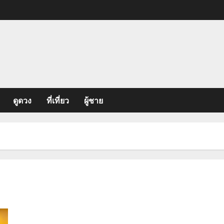
ดูดวง
ที่เที่ยว
ผู้ชาย