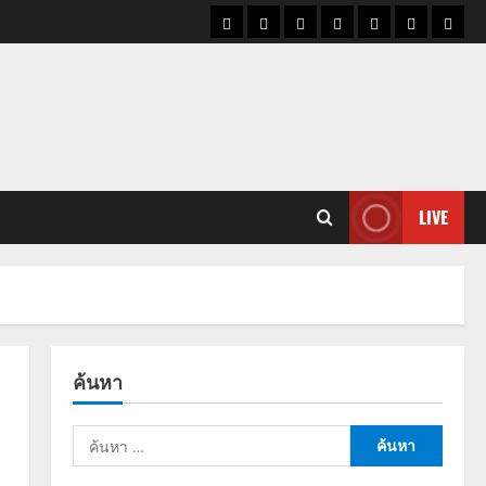
ราคา
แนว
ข่าว
ข่าว
ดูด
ที่
ผู้ชา
น้ำมัน
โน้ม
วัน
ดารา
วง
เที่ยว
ราคา
นี้
ทอง
LIVE
ค้นหา
ค้นหา
สำหรับ: