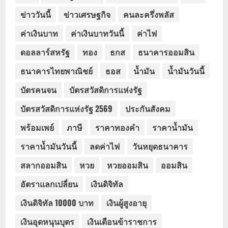
ข่าววันนี้
ข่าวเศรษฐกิจ
คนละครึ่งพลัส
ค่าเงินบาท
ค่าเงินบาทวันนี้
ค่าไฟ
ดอลลาร์สหรัฐ
ทอง
ธกส
ธนาคารออมสิน
ธนาคารไทยพาณิชย์
ธอส
น้ำมัน
น้ำมันวันนี้
บัตรคนจน
บัตรสวัสดิการแห่งรัฐ
บัตรสวัสดิการแห่งรัฐ 2569
ประกันสังคม
พร้อมเพย์
ภาษี
ราคาทองคำ
ราคาน้ำมัน
ราคาน้ำมันวันนี้
ลดค่าไฟ
วันหยุดธนาคาร
สลากออมสิน
หวย
หวยออมสิน
ออมสิน
อัตราแลกเปลี่ยน
เงินดิจิทัล
เงินดิจิทัล 10000 บาท
เงินผู้สูงอายุ
เงินอุดหนุนบุตร
เงินเดือนข้าราชการ