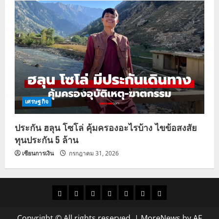
เศรษฐกิจ
ประกัน ฮลุน โซโล่ คุ้มครองอะไรบ้าง ไขข้อสงสัย
ทุนประกัน 5 ล้าน
เซียนการเงิน
กรกฎาคม 31, 2026
ราคา
แนว
ข่าว
ข่าว
ดูด
ที่
ผู้ชาย
น้ำมัน
โน้ม
วัน
ดารา
วง
เที่ยว
Copyright © All rights reserved.
|
MoreNews
by AF