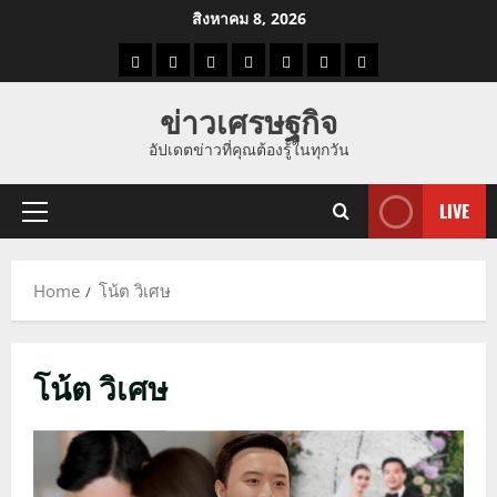
Skip
สิงหาคม 8, 2026
to
ราคา
แนว
ข่าว
ข่าว
ดูด
ที่
ผู้ชาย
content
น้ำมัน
โน้ม
วัน
ดารา
วง
เที่ยว
ข่าวเศรษฐกิจ
ราคา
นี้
อัปเดตข่าวที่คุณต้องรู้ในทุกวัน
ทอง
LIVE
Primary
Menu
Home
โน้ต วิเศษ
โน้ต วิเศษ