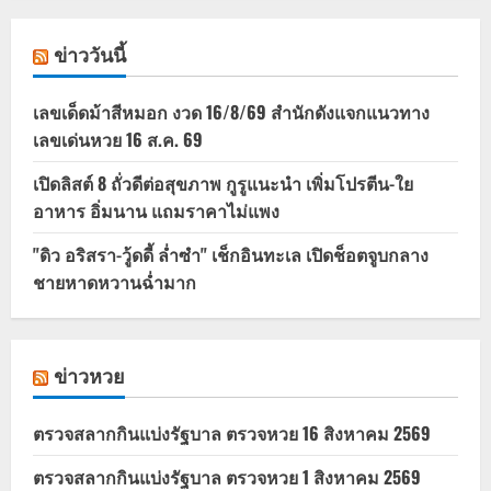
ข่าววันนี้
เลขเด็ดม้าสีหมอก งวด 16/8/69 สำนักดังแจกแนวทาง
เลขเด่นหวย 16 ส.ค. 69
เปิดลิสต์ 8 ถั่วดีต่อสุขภาพ กูรูแนะนำ เพิ่มโปรตีน-ใย
อาหาร อิ่มนาน แถมราคาไม่แพง
"ดิว อริสรา-วู้ดดี้ ล่ำซำ" เช็กอินทะเล เปิดช็อตจูบกลาง
ชายหาดหวานฉ่ำมาก
ข่าวหวย
ตรวจสลากกินแบ่งรัฐบาล ตรวจหวย 16 สิงหาคม 2569
ตรวจสลากกินแบ่งรัฐบาล ตรวจหวย 1 สิงหาคม 2569