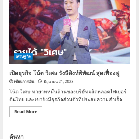
รัง
ษี
สิงห์
พิพัฒน์
เจ้าของ
ธุรกิจ
ชื่อ
ดัง
ทายาท
หมื่น
ล้าน
เศรษฐกิจ
เปิดธุรกิจ โน้ต วิเศษ รังษีสิงห์พิพัฒน์ สุดเฟื่องฟู
เซียนการเงิน
มิถุนายน 21, 2023
โน้ต วิเศษ ทายาทหมื่นล้านของบริษัทผลิตหลอดไฟเบอร์
ต้นไทย และเขายังมีธุรกิจส่วนตัวที่ประสบความสำเร็จ
Read
Read More
more
about
เปิด
ธุรกิจ
โน้ต
ค้นหา
วิเศษ