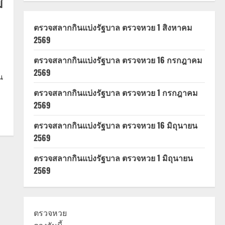
่
ตรวจสลากกินแบ่งรัฐบาล ตรวจหวย 1 สิงหาคม
2569
ตรวจสลากกินแบ่งรัฐบาล ตรวจหวย 16 กรกฎาคม
2569
น
ตรวจสลากกินแบ่งรัฐบาล ตรวจหวย 1 กรกฎาคม
2569
ตรวจสลากกินแบ่งรัฐบาล ตรวจหวย 16 มิถุนายน
2569
ตรวจสลากกินแบ่งรัฐบาล ตรวจหวย 1 มิถุนายน
2569
ตรวจหวย