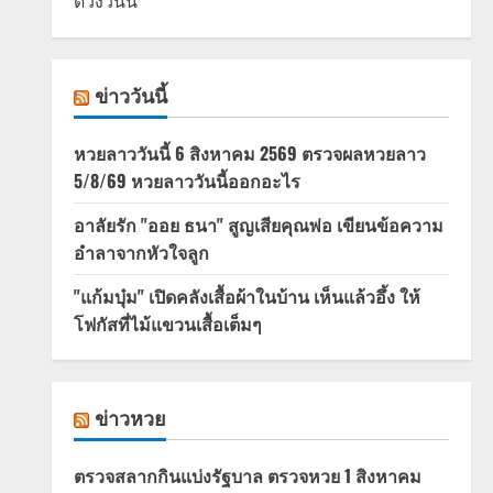
ดวงวันนี้
ข่าววันนี้
หวยลาววันนี้ 6 สิงหาคม 2569 ตรวจผลหวยลาว
5/8/69 หวยลาววันนี้ออกอะไร
อาลัยรัก "ออย ธนา" สูญเสียคุณพ่อ เขียนข้อความ
อำลาจากหัวใจลูก
"แก้มบุ๋ม" เปิดคลังเสื้อผ้าในบ้าน เห็นแล้วอึ้ง ให้
โฟกัสที่ไม้แขวนเสื้อเต็มๆ
ข่าวหวย
ตรวจสลากกินแบ่งรัฐบาล ตรวจหวย 1 สิงหาคม