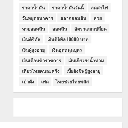
ราคาน้ำมัน
ราคาน้ำมันวันนี้
ลดค่าไฟ
วันหยุดธนาคาร
สลากออมสิน
หวย
หวยออมสิน
ออมสิน
อัตราแลกเปลี่ยน
เงินดิจิทัล
เงินดิจิทัล 10000 บาท
เงินผู้สูงอายุ
เงินอุดหนุนบุตร
เงินเดือนข้าราชการ
เงินเยียวยาน้ำท่วม
เที่ยวไทยคนละครึ่ง
เบี้ยยังชีพผู้สูงอายุ
เป๋าตัง
เฟด
ไทยช่วยไทยพลัส