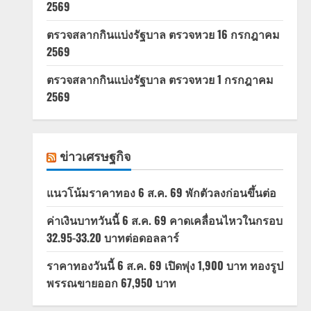
2569
ตรวจสลากกินแบ่งรัฐบาล ตรวจหวย 16 กรกฎาคม
2569
ตรวจสลากกินแบ่งรัฐบาล ตรวจหวย 1 กรกฎาคม
2569
ข่าวเศรษฐกิจ
แนวโน้มราคาทอง 6 ส.ค. 69 พักตัวลงก่อนขึ้นต่อ
ค่าเงินบาทวันนี้ 6 ส.ค. 69 คาดเคลื่อนไหวในกรอบ
32.95-33.20 บาทต่อดอลลาร์
ราคาทองวันนี้ 6 ส.ค. 69 เปิดพุ่ง 1,900 บาท ทองรูป
พรรณขายออก 67,950 บาท