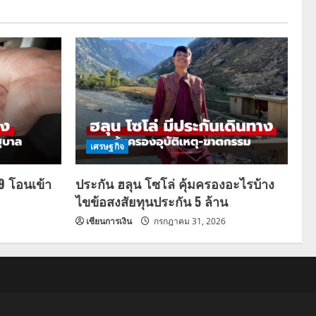
เศรษฐกิจ
69 โอนเข้า
ประกัน ฮลุน โซโล่ คุ้มครองอะไรบ้าง
ไขข้อสงสัยทุนประกัน 5 ล้าน
เซียนการเงิน
กรกฎาคม 31, 2026