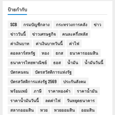
ป้ายกำกับ
SCB
กรมบัญชีกลาง
กระทรวงการคลัง
ข่าว
ข่าววันนี้
ข่าวเศรษฐกิจ
คนละครึ่งพลัส
ค่าเงินบาท
ค่าเงินบาทวันนี้
ค่าไฟ
ดอลลาร์สหรัฐ
ทอง
ธกส
ธนาคารออมสิน
ธนาคารไทยพาณิชย์
ธอส
น้ำมัน
น้ำมันวันนี้
บัตรคนจน
บัตรสวัสดิการแห่งรัฐ
บัตรสวัสดิการแห่งรัฐ 2569
ประกันสังคม
พร้อมเพย์
ภาษี
ราคาทองคำ
ราคาน้ำมัน
ราคาน้ำมันวันนี้
ลดค่าไฟ
วันหยุดธนาคาร
สลากออมสิน
หวย
หวยออมสิน
ออมสิน