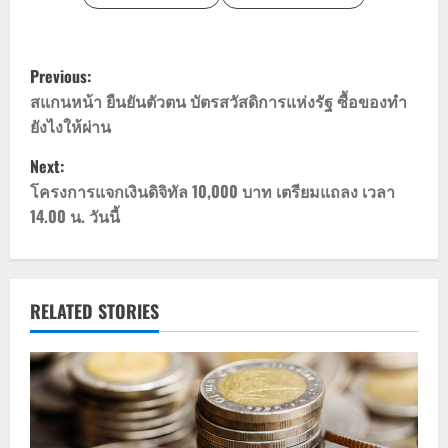
P
Previous:
o
สแกนหน้า ยืนยันตัวตน บัตรสวัสดิการแห่งรัฐ ซื้อของทำ
ยังไงให้ผ่าน
s
Next:
t
โครงการแจกเงินดิจิทัล 10,000 บาท เตรียมแถลง เวลา
14.00 น. วันนี้
n
a
v
RELATED STORIES
i
g
a