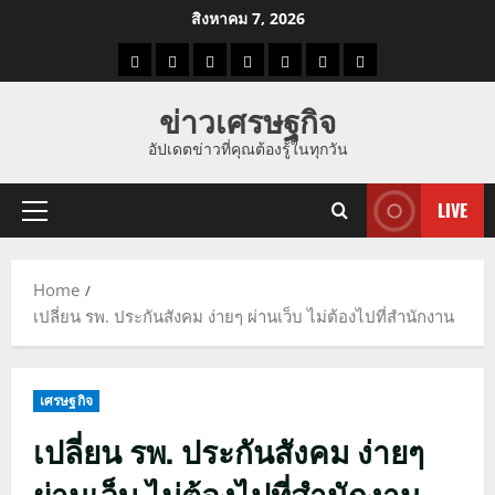
Skip
สิงหาคม 7, 2026
to
ราคา
แนว
ข่าว
ข่าว
ดูด
ที่
ผู้ชาย
content
น้ำมัน
โน้ม
วัน
ดารา
วง
เที่ยว
ข่าวเศรษฐกิจ
ราคา
นี้
อัปเดตข่าวที่คุณต้องรู้ในทุกวัน
ทอง
LIVE
Primary
Menu
Home
เปลี่ยน รพ. ประกันสังคม ง่ายๆ ผ่านเว็บ ไม่ต้องไปที่สำนักงาน
เศรษฐกิจ
เปลี่ยน รพ. ประกันสังคม ง่ายๆ
ผ่านเว็บ ไม่ต้องไปที่สำนักงาน