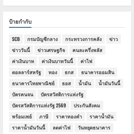
ป้ายกำกับ
SCB
กรมบัญชีกลาง
กระทรวงการคลัง
ข่าว
ข่าววันนี้
ข่าวเศรษฐกิจ
คนละครึ่งพลัส
ค่าเงินบาท
ค่าเงินบาทวันนี้
ค่าไฟ
ดอลลาร์สหรัฐ
ทอง
ธกส
ธนาคารออมสิน
ธนาคารไทยพาณิชย์
ธอส
น้ำมัน
น้ำมันวันนี้
บัตรคนจน
บัตรสวัสดิการแห่งรัฐ
บัตรสวัสดิการแห่งรัฐ 2569
ประกันสังคม
พร้อมเพย์
ภาษี
ราคาทองคำ
ราคาน้ำมัน
ราคาน้ำมันวันนี้
ลดค่าไฟ
วันหยุดธนาคาร