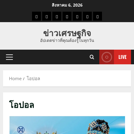
Skip
สิงหาคม 6, 2026
to
ราคา
แนว
ข่าว
ข่าว
ดูด
ที่
ผู้ชาย
content
น้ำมัน
โน้ม
วัน
ดารา
วง
เที่ยว
ข่าวเศรษฐกิจ
ราคา
นี้
อัปเดตข่าวที่คุณต้องรู้ในทุกวัน
ทอง
LIVE
Primary
Menu
Home
โอปอล
โอปอล