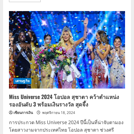
more
about
ไปรษณีย์
ไทย
เปิด
ตัว
แสตมป์
“โอ
ปอล
สุชา
ตา”
Miss
World
คน
แรก
ของ
ไทย
เศรษฐกิจ
Miss Universe 2024 โอปอล สุชาตา คว้าตำแหน่ง
รองอันดับ 3 พร้อมเงินรางวัล สุดจึ้ง
เซียนการเงิน
พฤศจิกายน 18, 2024
การประกวด Miss Universe 2024 ปีนี้เป็นที่น่าจับตามอง
โดยสาวงามจากประเทศไทย โอปอล สุชาตา ช่วงศรี