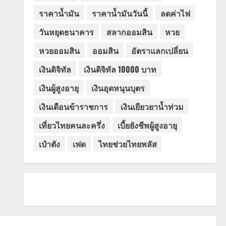
ราคาน้ำมัน
ราคาน้ำมันวันนี้
ลดค่าไฟ
วันหยุดธนาคาร
สลากออมสิน
หวย
หวยออมสิน
ออมสิน
อัตราแลกเปลี่ยน
เงินดิจิทัล
เงินดิจิทัล 10000 บาท
เงินผู้สูงอายุ
เงินอุดหนุนบุตร
เงินเดือนข้าราชการ
เงินเยียวยาน้ำท่วม
เที่ยวไทยคนละครึ่ง
เบี้ยยังชีพผู้สูงอายุ
เป๋าตัง
เฟด
ไทยช่วยไทยพลัส