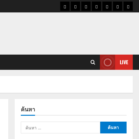
ราคา
แนว
ข่าว
ข่าว
ดูด
ที่
ผู้ชา
น้ำมัน
โน้ม
วัน
ดารา
วง
เที่ยว
ราคา
นี้
ทอง
LIVE
ค้นหา
ค้นหา
สำหรับ: