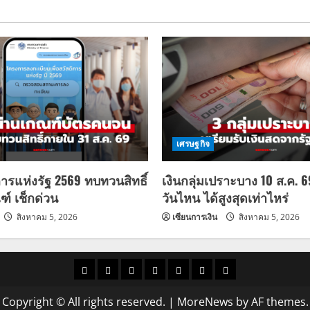
เศรษฐกิจ
การแห่งรัฐ 2569 ทบทวนสิทธิ์
เงินกลุ่มเปราะบาง 10 ส.ค. 
ฑ์ เช็กด่วน
วันไหน ได้สูงสุดเท่าไหร่
สิงหาคม 5, 2026
เซียนการเงิน
สิงหาคม 5, 2026
ราคา
แนว
ข่าว
ข่าว
ดูด
ที่
ผู้ชาย
น้ำมัน
โน้ม
วัน
ดารา
วง
เที่ยว
Copyright © All rights reserved.
|
MoreNews
by AF themes.
ราคา
นี้