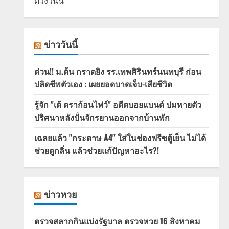
ดวงวันนี้
ข่าววันนี้
ด่วน!! ม.ต้น กราดยิง รร.เทพศิรินทร์นนทบุรี ก่อน
ปลิดชีพตัวเอง : เผยยอดบาดเจ็บ-เสียชีวิต
รู้จัก "เต้ ดราก้อนไฟว์" อดีตบอยแบนด์ ปมหายตัว
ปริศนาหลังปั่นจักรยานออกจากบ้านพัก
เฉลยแล้ว "กระดาษ A4" ใส่ในช่องฟรีซตู้เย็น ไม่ได้
ช่วยดูกลิ่น แล้วช่วยแก้ปัญหาอะไร?!
ข่าวหวย
ตรวจสลากกินแบ่งรัฐบาล ตรวจหวย 16 สิงหาคม