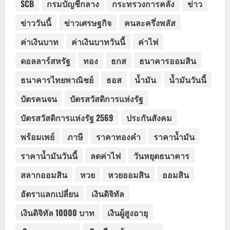
SCB
กรมบัญชีกลาง
กระทรวงการคลัง
ข่าว
ข่าววันนี้
ข่าวเศรษฐกิจ
คนละครึ่งพลัส
ค่าเงินบาท
ค่าเงินบาทวันนี้
ค่าไฟ
ดอลลาร์สหรัฐ
ทอง
ธกส
ธนาคารออมสิน
ธนาคารไทยพาณิชย์
ธอส
น้ำมัน
น้ำมันวันนี้
บัตรคนจน
บัตรสวัสดิการแห่งรัฐ
บัตรสวัสดิการแห่งรัฐ 2569
ประกันสังคม
พร้อมเพย์
ภาษี
ราคาทองคำ
ราคาน้ำมัน
ราคาน้ำมันวันนี้
ลดค่าไฟ
วันหยุดธนาคาร
สลากออมสิน
หวย
หวยออมสิน
ออมสิน
อัตราแลกเปลี่ยน
เงินดิจิทัล
เงินดิจิทัล 10000 บาท
เงินผู้สูงอายุ