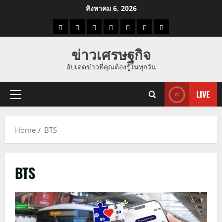
Skip
สิงหาคม 6, 2026
to
ราคา
แนว
ข่าว
ข่าว
ดูด
ที่
ผู้ชาย
content
น้ำมัน
โน้ม
วัน
ดารา
วง
เที่ยว
ข่าวเศรษฐกิจ
ราคา
นี้
อัปเดตข่าวที่คุณต้องรู้ในทุกวัน
ทอง
LIVE
Primary
Menu
Home
BTS
BTS