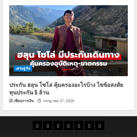
เศรษฐกิจ
ประกัน ฮลุน โซโล่ คุ้มครองอะไรบ้าง ไขข้อสงสัย
ทุนประกัน 5 ล้าน
เซียนการเงิน
กรกฎาคม 31, 2026
ราคา
แนว
ข่าว
ข่าว
ดูด
ที่
ผู้ชาย
น้ำมัน
โน้ม
วัน
ดารา
วง
เที่ยว