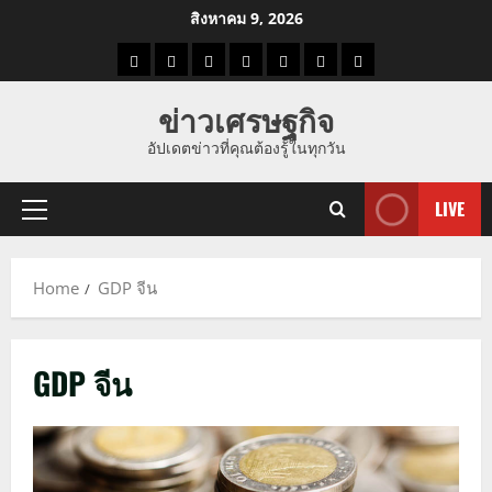
Skip
สิงหาคม 9, 2026
to
ราคา
แนว
ข่าว
ข่าว
ดูด
ที่
ผู้ชาย
content
น้ำมัน
โน้ม
วัน
ดารา
วง
เที่ยว
ข่าวเศรษฐกิจ
ราคา
นี้
อัปเดตข่าวที่คุณต้องรู้ในทุกวัน
ทอง
LIVE
Primary
Menu
Home
GDP จีน
GDP จีน