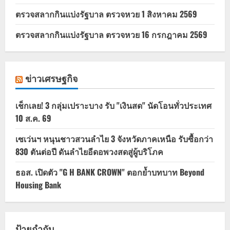
ตรวจสลากกินแบ่งรัฐบาล ตรวจหวย 1 สิงหาคม 2569
ตรวจสลากกินแบ่งรัฐบาล ตรวจหวย 16 กรกฎาคม 2569
ข่าวเศรษฐกิจ
เช็กเลย! 3 กลุ่มเปราะบาง รับ "เงินสด" นัดโอนทั่วประเทศ
10 ส.ค. 69
เซเว่นฯ หนุนชาวสวนลำไย 3 จังหวัดภาคเหนือ รับซื้อกว่า
830 ตันต่อปี ดันลำไยอีดอพวงสดสู่ผู้บริโภค
ธอส. เปิดตัว "G H BANK CROWN" ตอกย้ำบทบาท Beyond
Housing Bank
ป้ายกำกับ