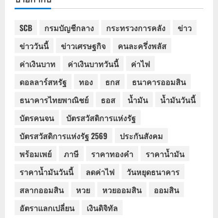
SCB
กรมบัญชีกลาง
กระทรวงการคลัง
ข่าว
ข่าววันนี้
ข่าวเศรษฐกิจ
คนละครึ่งพลัส
ค่าเงินบาท
ค่าเงินบาทวันนี้
ค่าไฟ
ดอลลาร์สหรัฐ
ทอง
ธกส
ธนาคารออมสิน
ธนาคารไทยพาณิชย์
ธอส
น้ำมัน
น้ำมันวันนี้
บัตรคนจน
บัตรสวัสดิการแห่งรัฐ
บัตรสวัสดิการแห่งรัฐ 2569
ประกันสังคม
พร้อมเพย์
ภาษี
ราคาทองคำ
ราคาน้ำมัน
ราคาน้ำมันวันนี้
ลดค่าไฟ
วันหยุดธนาคาร
สลากออมสิน
หวย
หวยออมสิน
ออมสิน
อัตราแลกเปลี่ยน
เงินดิจิทัล