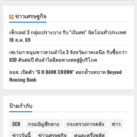
ข่าวเศรษฐกิจ
เช็กเลย! 3 กลุ่มเปราะบาง รับ "เงินสด" นัดโอนทั่วประเทศ
10 ส.ค. 69
เซเว่นฯ หนุนชาวสวนลำไย 3 จังหวัดภาคเหนือ รับซื้อกว่า
830 ตันต่อปี ดันลำไยอีดอพวงสดสู่ผู้บริโภค
ธอส. เปิดตัว "G H BANK CROWN" ตอกย้ำบทบาท Beyond
Housing Bank
ป้ายกำกับ
SCB
กรมบัญชีกลาง
กระทรวงการคลัง
ข่าว
ข่าววันนี้
ข่าวเศรษฐกิจ
คนละครึ่งพลัส