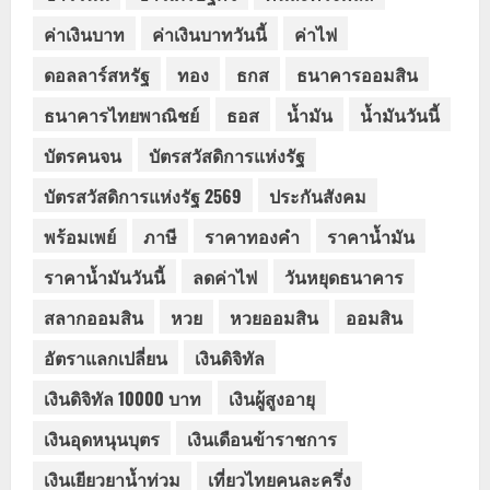
ค่าเงินบาท
ค่าเงินบาทวันนี้
ค่าไฟ
ดอลลาร์สหรัฐ
ทอง
ธกส
ธนาคารออมสิน
ธนาคารไทยพาณิชย์
ธอส
น้ำมัน
น้ำมันวันนี้
บัตรคนจน
บัตรสวัสดิการแห่งรัฐ
บัตรสวัสดิการแห่งรัฐ 2569
ประกันสังคม
พร้อมเพย์
ภาษี
ราคาทองคำ
ราคาน้ำมัน
ราคาน้ำมันวันนี้
ลดค่าไฟ
วันหยุดธนาคาร
สลากออมสิน
หวย
หวยออมสิน
ออมสิน
อัตราแลกเปลี่ยน
เงินดิจิทัล
เงินดิจิทัล 10000 บาท
เงินผู้สูงอายุ
เงินอุดหนุนบุตร
เงินเดือนข้าราชการ
เงินเยียวยาน้ำท่วม
เที่ยวไทยคนละครึ่ง