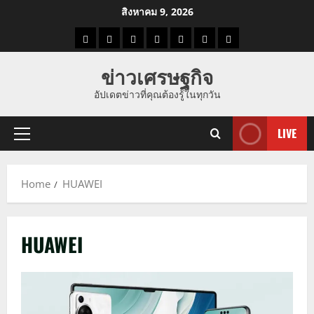
Skip
สิงหาคม 9, 2026
to
ราคา
แนว
ข่าว
ข่าว
ดูด
ที่
ผู้ชาย
content
น้ำมัน
โน้ม
วัน
ดารา
วง
เที่ยว
ข่าวเศรษฐกิจ
ราคา
นี้
อัปเดตข่าวที่คุณต้องรู้ในทุกวัน
ทอง
LIVE
Primary
Menu
Home
HUAWEI
HUAWEI