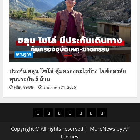
เศรษฐกิจ
ประกัน ฮลุน โซโล่ คุ้มครองอะไรบ้าง ไขข้อสงสัย
ทุนประกัน 5 ล้าน
เซียนการเงิน
กรกฎาคม 31, 2026
ราคา
แนว
ข่าว
ข่าว
ดูด
ที่
ผู้ชาย
น้ำมัน
โน้ม
วัน
ดารา
วง
เที่ยว
Copyright © All rights reserved.
|
MoreNews
by AF
ราคา
นี้
themes.
ทอง