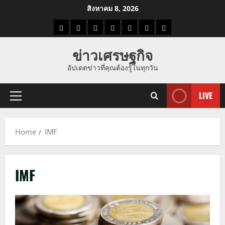
Skip
สิงหาคม 8, 2026
to
ราคา
แนว
ข่าว
ข่าว
ดูด
ที่
ผู้ชาย
content
น้ำมัน
โน้ม
วัน
ดารา
วง
เที่ยว
ข่าวเศรษฐกิจ
ราคา
นี้
อัปเดตข่าวที่คุณต้องรู้ในทุกวัน
ทอง
LIVE
Primary
Menu
Home
IMF
IMF