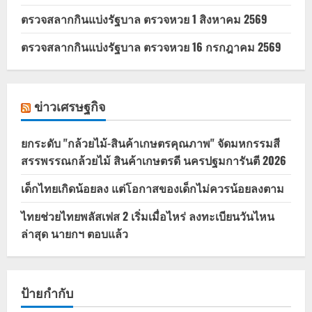
ตรวจสลากกินแบ่งรัฐบาล ตรวจหวย 1 สิงหาคม 2569
ตรวจสลากกินแบ่งรัฐบาล ตรวจหวย 16 กรกฎาคม 2569
ข่าวเศรษฐกิจ
ยกระดับ "กล้วยไม้-สินค้าเกษตรคุณภาพ" จัดมหกรรมสี
สรรพรรณกล้วยไม้ สินค้าเกษตรดี นครปฐมการันตี 2026
เด็กไทยเกิดน้อยลง แต่โอกาสของเด็กไม่ควรน้อยลงตาม
ไทยช่วยไทยพลัสเฟส 2 เริ่มเมื่อไหร่ ลงทะเบียนวันไหน
ล่าสุด นายกฯ ตอบแล้ว
ป้ายกำกับ