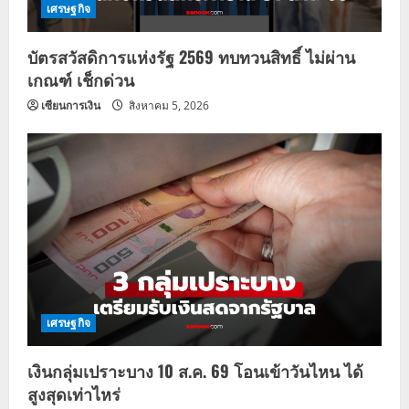
เศรษฐกิจ
บัตรสวัสดิการแห่งรัฐ 2569 ทบทวนสิทธิ์ ไม่ผ่าน
เกณฑ์ เช็กด่วน
เซียนการเงิน
สิงหาคม 5, 2026
เศรษฐกิจ
เงินกลุ่มเปราะบาง 10 ส.ค. 69 โอนเข้าวันไหน ได้
สูงสุดเท่าไหร่