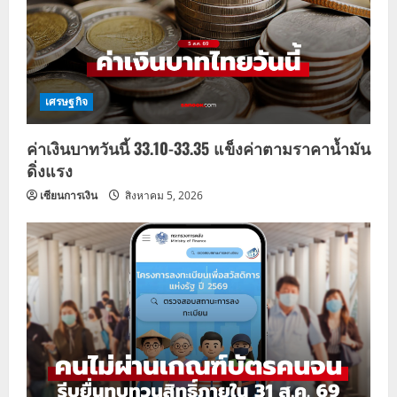
เศรษฐกิจ
ค่าเงินบาทวันนี้ 33.10-33.35 แข็งค่าตามราคาน้ำมัน
ดิ่งแรง
เซียนการเงิน
สิงหาคม 5, 2026