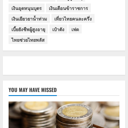
เงินอุดหนุนบุตร
เงินเดือนข้าราชการ
เงินเยียวยาน้ำท่วม
เที่ยวไทยคนละครึ่ง
เบี้ยยังชีพผู้สูงอายุ
เป๋าตัง
เฟด
ไทยช่วยไทยพลัส
YOU MAY HAVE MISSED