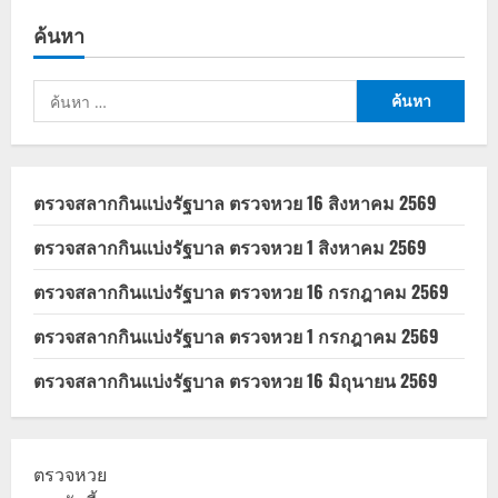
ค่า
เงิน
ค้นหา
บาท
วัน
นี้
แข็ง
ค้นหา
ค่า
รับ
สำหรับ:
ข่าว
GDP
จีน
และ
แรง
ตรวจสลากกินแบ่งรัฐบาล ตรวจหวย 16 สิงหาคม 2569
หนุน
AI
โลก
ตรวจสลากกินแบ่งรัฐบาล ตรวจหวย 1 สิงหาคม 2569
ตรวจสลากกินแบ่งรัฐบาล ตรวจหวย 16 กรกฎาคม 2569
ตรวจสลากกินแบ่งรัฐบาล ตรวจหวย 1 กรกฎาคม 2569
ตรวจสลากกินแบ่งรัฐบาล ตรวจหวย 16 มิถุนายน 2569
ตรวจหวย