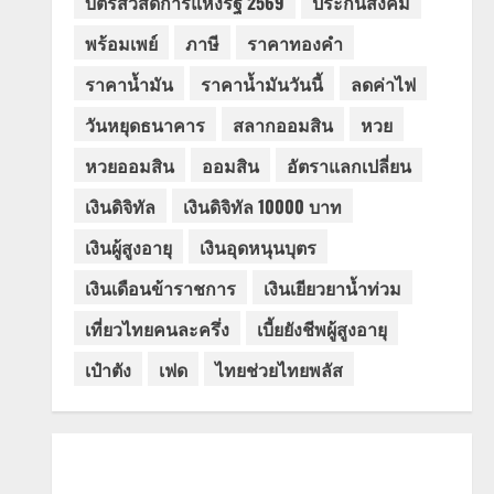
บัตรสวัสดิการแห่งรัฐ 2569
ประกันสังคม
พร้อมเพย์
ภาษี
ราคาทองคำ
ราคาน้ำมัน
ราคาน้ำมันวันนี้
ลดค่าไฟ
วันหยุดธนาคาร
สลากออมสิน
หวย
หวยออมสิน
ออมสิน
อัตราแลกเปลี่ยน
เงินดิจิทัล
เงินดิจิทัล 10000 บาท
เงินผู้สูงอายุ
เงินอุดหนุนบุตร
เงินเดือนข้าราชการ
เงินเยียวยาน้ำท่วม
เที่ยวไทยคนละครึ่ง
เบี้ยยังชีพผู้สูงอายุ
เป๋าตัง
เฟด
ไทยช่วยไทยพลัส