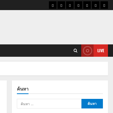
ราคา
แนว
ข่าว
ข่าว
ดูด
ที่
ผู้ชา
น้ำมัน
โน้ม
วัน
ดารา
วง
เที่ยว
ราคา
นี้
ทอง
LIVE
ค้นหา
ค้นหา
สำหรับ: