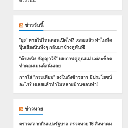
ดวงวันนี้
ข่าววันนี้
"ยุง" หายไปไหนตอนเปิดไฟ? เฉลยแล้ว ทำไมมืด
ปุ๊บเสียงบินหึ่งๆ กลับมาข้างหูทันที!
"ต้าเหนิง กัญญาวีร์" เผยภาพคู่คุณแม่ แต่ละช็อต
ทำคอมเมนต์สนั่นเลย
การใส่ "กระเทียม" ลงในถังข้าวสาร มีประโยชน์
อะไร? เฉลยแล้วทำไมหลายบ้านชอบทำ!
ข่าวหวย
ตรวจสลากกินแบ่งรัฐบาล ตรวจหวย 16 สิงหาคม