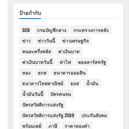
ป้ายกำกับ
SCB
กรมบัญชีกลาง
กระทรวงการคลัง
ข่าว
ข่าววันนี้
ข่าวเศรษฐกิจ
คนละครึ่งพลัส
ค่าเงินบาท
ค่าเงินบาทวันนี้
ค่าไฟ
ดอลลาร์สหรัฐ
ทอง
ธกส
ธนาคารออมสิน
ธนาคารไทยพาณิชย์
ธอส
น้ำมัน
น้ำมันวันนี้
บัตรคนจน
บัตรสวัสดิการแห่งรัฐ
บัตรสวัสดิการแห่งรัฐ 2569
ประกันสังคม
พร้อมเพย์
ภาษี
ราคาทองคำ