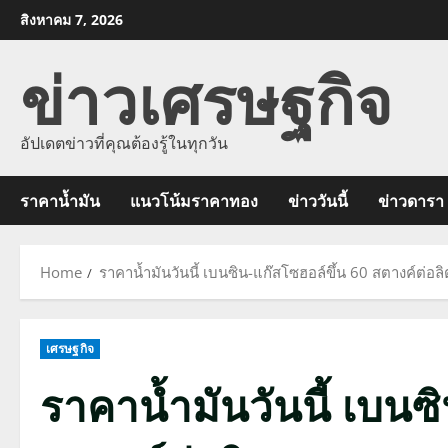
Skip
สิงหาคม 7, 2026
to
ข่าวเศรษฐกิจ
content
อัปเดตข่าวที่คุณต้องรู้ในทุกวัน
ราคาน้ำมัน
แนวโน้มราคาทอง
ข่าววันนี้
ข่าวดารา
Home
ราคาน้ำมันวันนี้ เบนซิน-แก๊สโซฮอล์ขึ้น 60 สตางค์ต่อล
เศรษฐกิจ
ราคาน้ำมันวันนี้ เบนซ