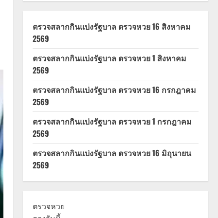
ตรวจสลากกินแบ่งรัฐบาล ตรวจหวย 16 สิงหาคม
2569
ตรวจสลากกินแบ่งรัฐบาล ตรวจหวย 1 สิงหาคม
2569
ตรวจสลากกินแบ่งรัฐบาล ตรวจหวย 16 กรกฎาคม
2569
ตรวจสลากกินแบ่งรัฐบาล ตรวจหวย 1 กรกฎาคม
2569
ตรวจสลากกินแบ่งรัฐบาล ตรวจหวย 16 มิถุนายน
2569
ตรวจหวย