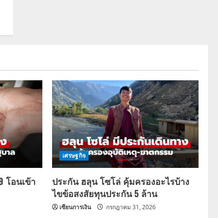
เศรษฐกิจ
69 โอนเข้า
ประกัน ฮลุน โซโล่ คุ้มครองอะไรบ้าง
ไขข้อสงสัยทุนประกัน 5 ล้าน
เซียนการเงิน
กรกฎาคม 31, 2026