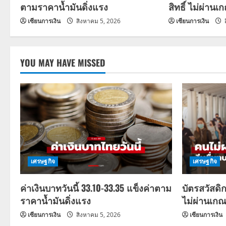
ตามราคาน้ำมันดิ่งแรง
สิทธิ์ ไม่ผ่านเ
t
เซียนการเงิน
สิงหาคม 5, 2026
เซียนการเงิน
i
o
YOU MAY HAVE MISSED
n
เศรษฐกิจ
เศรษฐกิจ
ค่าเงินบาทวันนี้ 33.10-33.35 แข็งค่าตาม
บัตรสวัสดิ
ราคาน้ำมันดิ่งแรง
ไม่ผ่านเกณ
เซียนการเงิน
สิงหาคม 5, 2026
เซียนการเงิน