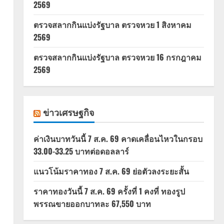
2569
ตรวจสลากกินแบ่งรัฐบาล ตรวจหวย 1 สิงหาคม
2569
ตรวจสลากกินแบ่งรัฐบาล ตรวจหวย 16 กรกฎาคม
2569
ข่าวเศรษฐกิจ
ค่าเงินบาทวันนี้ 7 ส.ค. 69 คาดเคลื่อนไหวในกรอบ
33.00-33.25 บาทต่อดอลลาร์
แนวโน้มราคาทอง 7 ส.ค. 69 ย่อตัวลงระยะสั้น
ราคาทองวันนี้ 7 ส.ค. 69 ครั้งที่ 1 คงที่ ทองรูป
พรรณขายออกบาทละ 67,550 บาท