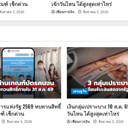
กณฑ์ เช็กด่วน
เข้าวันไหน ได้สูงสุดเท่าไหร่
สิงหาคม 5, 2026
เซียนการเงิน
สิงหาคม 5, 2026
เศรษฐกิจ
การแห่งรัฐ 2569 ทบทวนสิทธิ์
เงินกลุ่มเปราะบาง 10 ส.ค. 
ฑ์ เช็กด่วน
วันไหน ได้สูงสุดเท่าไหร่
สิงหาคม 5, 2026
เซียนการเงิน
สิงหาคม 5, 2026