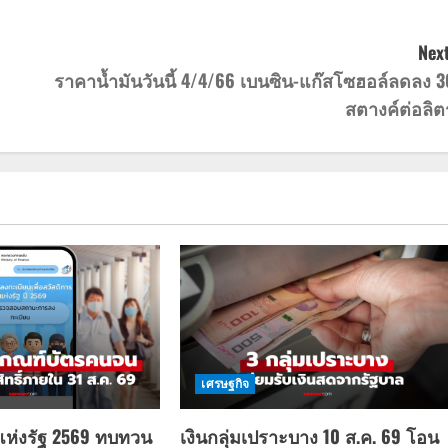
Next
ราคาน้ำมันวันนี้ 4/4/66 เบนซิน-แก๊สโซฮอล์ลดลง 3
สตางค์ต่อลิต
เศรษฐกิจ
แห่งรัฐ 2569 ทบทวน
เงินกลุ่มเปราะบาง 10 ส.ค. 69 โอน