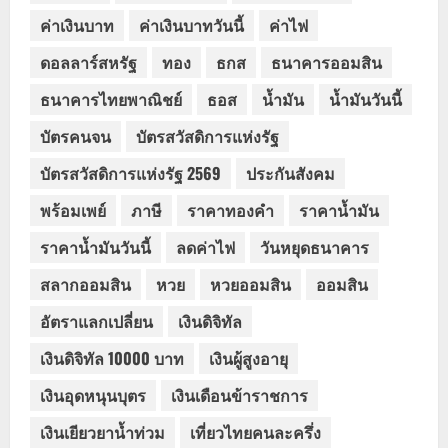
ค่าเงินบาท
ค่าเงินบาทวันนี้
ค่าไฟ
ดอลลาร์สหรัฐ
ทอง
ธกส
ธนาคารออมสิน
ธนาคารไทยพาณิชย์
ธอส
น้ำมัน
น้ำมันวันนี้
บัตรคนจน
บัตรสวัสดิการแห่งรัฐ
บัตรสวัสดิการแห่งรัฐ 2569
ประกันสังคม
พร้อมเพย์
ภาษี
ราคาทองคำ
ราคาน้ำมัน
ราคาน้ำมันวันนี้
ลดค่าไฟ
วันหยุดธนาคาร
สลากออมสิน
หวย
หวยออมสิน
ออมสิน
อัตราแลกเปลี่ยน
เงินดิจิทัล
เงินดิจิทัล 10000 บาท
เงินผู้สูงอายุ
เงินอุดหนุนบุตร
เงินเดือนข้าราชการ
เงินเยียวยาน้ำท่วม
เที่ยวไทยคนละครึ่ง