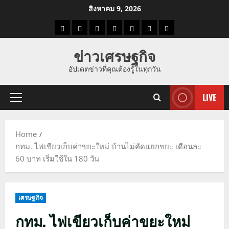
Skip
สิงหาคม 9, 2026
to
ราคา
แนว
ข่าว
ข่าว
ดูด
ที่
ผู้ชาย
content
น้ำมัน
โน้ม
วัน
ดารา
วง
เที่ยว
ข่าวเศรษฐกิจ
ราคา
นี้
อัปเดตข่าวที่คุณต้องรู้ในทุกวัน
ทอง
LIVE
Primary
Menu
Home
กทม. ไฟเขียวเก็บค่าขยะใหม่ บ้านไม่คัดแยกขยะ เดือนละ
60 บาท เริ่มใช้ใน 180 วัน
เศรษฐกิจ
กทม. ไฟเขียวเก็บค่าขยะใหม่