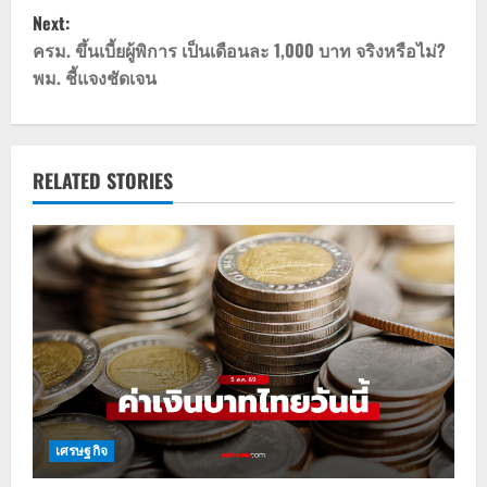
s
Next:
t
ครม. ขึ้นเบี้ยผู้พิการ เป็นเดือนละ 1,000 บาท จริงหรือไม่?
พม. ชี้แจงชัดเจน
n
a
v
RELATED STORIES
i
g
a
t
i
o
เศรษฐกิจ