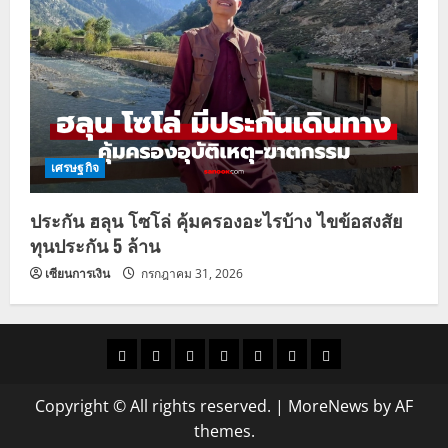
เศรษฐกิจ
ประกัน ฮลุน โซโล่ คุ้มครองอะไรบ้าง ไขข้อสงสัย
ทุนประกัน 5 ล้าน
เซียนการเงิน
กรกฎาคม 31, 2026
ราคา
แนว
ข่าว
ข่าว
ดูด
ที่
ผู้ชาย
น้ำมัน
โน้ม
วัน
ดารา
วง
เที่ยว
Copyright © All rights reserved.
|
MoreNews
by AF
ราคา
นี้
themes.
ทอง