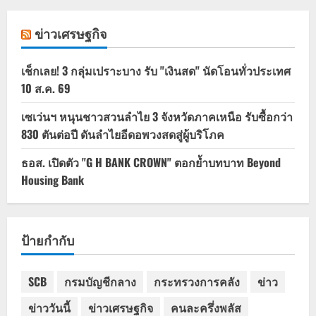
ข่าวเศรษฐกิจ
เช็กเลย! 3 กลุ่มเปราะบาง รับ "เงินสด" นัดโอนทั่วประเทศ
10 ส.ค. 69
เซเว่นฯ หนุนชาวสวนลำไย 3 จังหวัดภาคเหนือ รับซื้อกว่า
830 ตันต่อปี ดันลำไยอีดอพวงสดสู่ผู้บริโภค
ธอส. เปิดตัว "G H BANK CROWN" ตอกย้ำบทบาท Beyond
Housing Bank
ป้ายกำกับ
SCB
กรมบัญชีกลาง
กระทรวงการคลัง
ข่าว
ข่าววันนี้
ข่าวเศรษฐกิจ
คนละครึ่งพลัส