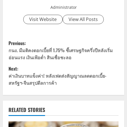
Administrator
Visit Website
View All Posts
P
Previous:
o
กนง. มีมติคงดอกเบี้ยที่ 1.75% ชี้เศรษฐกิจครึ่งปีหลังเริ่ม
อ่อนแรง เงินเฟ้อต่ำ สินเชื่อชะลอ
s
Next:
t
ค่าเงินบาทแข็งค่า! หลังเฟดส่งสัญญาณลดดอกเบี้ย-
สหรัฐฯ-จีนสรุปดีลการค้า
n
a
v
RELATED STORIES
i