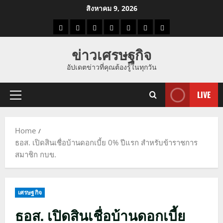
Skip
สิงหาคม 9, 2026
to
ราคา
แนว
ข่าว
ข่าว
ดูด
ที่
ผู้ชาย
content
น้ำมัน
โน้ม
วัน
ดารา
วง
เที่ยว
ข่าวเศรษฐกิจ
ราคา
นี้
อัปเดตข่าวที่คุณต้องรู้ในทุกวัน
ทอง
LIVE
Primary
Menu
Home
ธอส. เปิดสินเชื่อบ้านดอกเบี้ย 0% ปีแรก สำหรับข้าราชการ
สมาชิก กบข.
เศรษฐกิจ
ธอส. เปิดสินเชื่อบ้านดอกเบี้ย