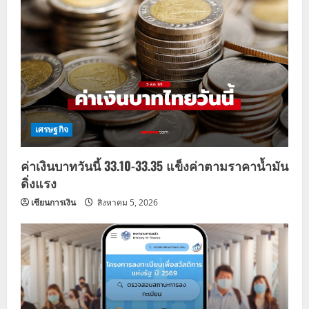
g
a
t
i
o
เศรษฐกิจ
n
ค่าเงินบาทวันนี้ 33.10-33.35 แข็งค่าตามราคาน้ำมัน
ดิ่งแรง
เซียนการเงิน
สิงหาคม 5, 2026