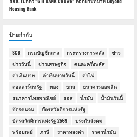
ธอส. เปิดตัว "G H BANK CROWN" ตอกย้ำบทบาท Beyond
Housing Bank
ป้ายกำกับ
SCB
กรมบัญชีกลาง
กระทรวงการคลัง
ข่าว
ข่าววันนี้
ข่าวเศรษฐกิจ
คนละครึ่งพลัส
ค่าเงินบาท
ค่าเงินบาทวันนี้
ค่าไฟ
ดอลลาร์สหรัฐ
ทอง
ธกส
ธนาคารออมสิน
ธนาคารไทยพาณิชย์
ธอส
น้ำมัน
น้ำมันวันนี้
บัตรคนจน
บัตรสวัสดิการแห่งรัฐ
บัตรสวัสดิการแห่งรัฐ 2569
ประกันสังคม
พร้อมเพย์
ภาษี
ราคาทองคำ
ราคาน้ำมัน