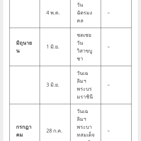
วัน
4 พ.ค.
ฉัตรมง
–
คล
ชดเชย
มิถุนาย
วัน
1 มิ.ย.
–
น
วิสาขบู
ชา
วันเฉ
ลิมฯ
3 มิ.ย.
–
พระบร
มราชินี
วันเฉ
ลิมฯ
กรกฎา
พระบา
28 ก.ค.
–
คม
ทสมเด็จ