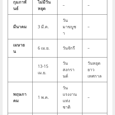
กุมภาพั
ไม่มีวัน
–
–
นธ์
หยุด
วัน
มีนาคม
3 มี.ค.
มาฆบูช
–
า
เมษาย
6 เม.ย.
วันจักรี
–
น
วัน
วันหยุด
13-15
สงกรา
ยาว
เม.ย.
นต์
เทศกาล
วัน
พฤษภา
แรงงาน
1 พ.ค.
–
คม
แห่ง
ชาติ