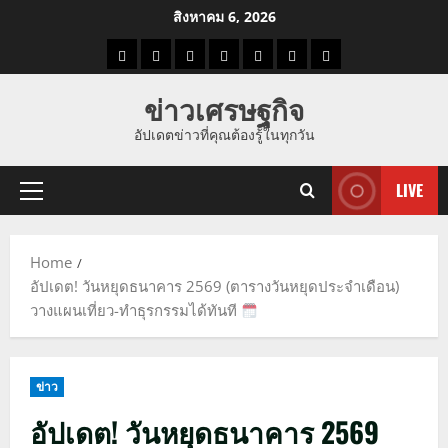
Skip
สิงหาคม 6, 2026
to
ราคา
แนว
ข่าว
ข่าว
ดูด
ที่
ผู้ชาย
content
น้ำมัน
โน้ม
วัน
ดารา
วง
เที่ยว
ข่าวเศรษฐกิจ
ราคา
นี้
อัปเดตข่าวที่คุณต้องรู้ในทุกวัน
ทอง
LIVE
Primary
Menu
Home
อัปเดต! วันหยุดธนาคาร 2569 (ตารางวันหยุดประจำเดือน)
วางแผนเที่ยว-ทำธุรกรรมได้ทันที
ข่าว
อัปเดต! วันหยุดธนาคาร 2569