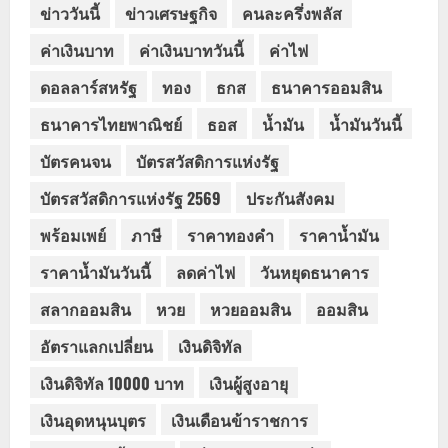
ข่าววันนี้
ข่าวเศรษฐกิจ
คนละครึ่งพลัส
ค่าเงินบาท
ค่าเงินบาทวันนี้
ค่าไฟ
ดอลลาร์สหรัฐ
ทอง
ธกส
ธนาคารออมสิน
ธนาคารไทยพาณิชย์
ธอส
น้ำมัน
น้ำมันวันนี้
บัตรคนจน
บัตรสวัสดิการแห่งรัฐ
บัตรสวัสดิการแห่งรัฐ 2569
ประกันสังคม
พร้อมเพย์
ภาษี
ราคาทองคำ
ราคาน้ำมัน
ราคาน้ำมันวันนี้
ลดค่าไฟ
วันหยุดธนาคาร
สลากออมสิน
หวย
หวยออมสิน
ออมสิน
อัตราแลกเปลี่ยน
เงินดิจิทัล
เงินดิจิทัล 10000 บาท
เงินผู้สูงอายุ
เงินอุดหนุนบุตร
เงินเดือนข้าราชการ