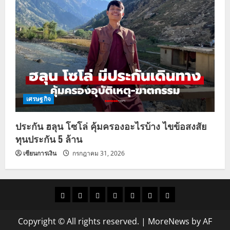
เศรษฐกิจ
ประกัน ฮลุน โซโล่ คุ้มครองอะไรบ้าง ไขข้อสงสัย
ทุนประกัน 5 ล้าน
เซียนการเงิน
กรกฎาคม 31, 2026
ราคา
แนว
ข่าว
ข่าว
ดูด
ที่
ผู้ชาย
น้ำมัน
โน้ม
วัน
ดารา
วง
เที่ยว
Copyright © All rights reserved.
|
MoreNews
by AF
ราคา
นี้