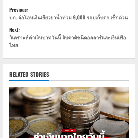
P
Previous:
o
ปภ. จ่อโอนเงินเยียวยาน้ำท่วม 9,000 รอบเก็บตก เช็กด่วน
Next:
s
วิเคราะห์ค่าเงินบาทวันนี้ จับตาดัชนีดอลลาร์และเงินเฟ้อ
t
ไทย
n
a
RELATED STORIES
v
i
g
a
t