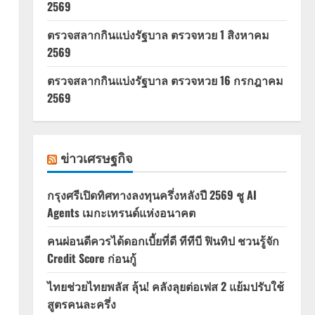
2569
ตรวจสลากกินแบ่งรัฐบาล ตรวจหวย 1 สิงหาคม
2569
ตรวจสลากกินแบ่งรัฐบาล ตรวจหวย 16 กรกฎาคม
2569
ข่าวเศรษฐกิจ
กรุงศรีเปิดทิศทางลงทุนครึ่งหลังปี 2569 ชู AI
Agents เมกะเทรนด์แห่งอนาคต
คนผ่อนดีควรได้ดอกเบี้ยที่ดี ทีทีบี ฟินทิป ชวนรู้จัก
Credit Score ก่อนกู้
ไทยช่วยไทยพลัส ลุ้น! คลังลุยต่อเฟส 2 แย้มปรับใช้
สูตรคนละครึ่ง