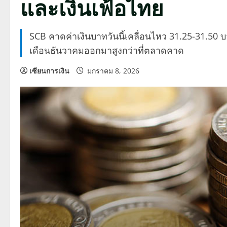
และเงินเฟ้อไทย
SCB คาดค่าเงินบาทวันนี้เคลื่อนไหว 31.25-31.50 
เดือนธันวาคมออกมาสูงกว่าที่ตลาดคาด
เซียนการเงิน
มกราคม 8, 2026