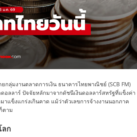
 โดยกลุ่มงานตลาดการเงิน ธนาคารไทยพาณิชย์ (SCB FM)
ดอลลาร์ ปัจจัยหลักมาจากดัชนีเงินดอลลาร์สหรัฐที่แข็งค่า
อกมาแข็งแกร่งเกินคาด แม้ว่าตัวเลขการจ้างงานนอกภาค
้ก็ตาม
นโลก