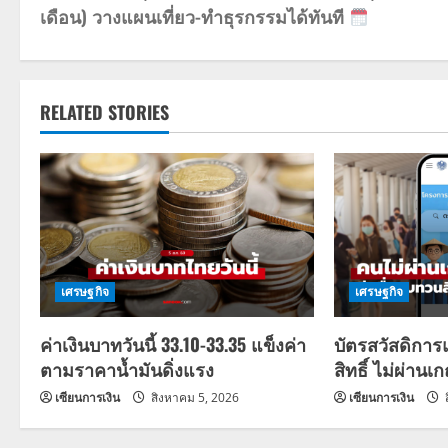
o
เดือน) วางแผนเที่ยว-ทำธุรกรรมได้ทันที
s
t
RELATED STORIES
n
a
v
i
g
เศรษฐกิจ
เศรษฐกิจ
a
ค่าเงินบาทวันนี้ 33.10-33.35 แข็งค่า
บัตรสวัสดิการ
ตามราคาน้ำมันดิ่งแรง
สิทธิ์ ไม่ผ่านเ
t
เซียนการเงิน
สิงหาคม 5, 2026
เซียนการเงิน
i