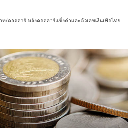
บาท/ดอลลาร์ หลังดอลลาร์แข็งค่าและตัวเลขเงินเฟ้อไทย