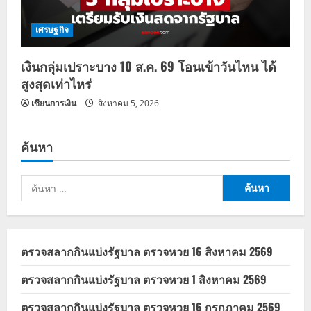
เศรษฐกิจ
เงินกลุ่มเปราะบาง 10 ส.ค. 69 โอนเข้าวันไหน ได้
สูงสุดเท่าไหร่
เซียนการเงิน
สิงหาคม 5, 2026
ค้นหา
ค้นหา
สำหรับ:
ตรวจสลากกินแบ่งรัฐบาล ตรวจหวย 16 สิงหาคม 2569
ตรวจสลากกินแบ่งรัฐบาล ตรวจหวย 1 สิงหาคม 2569
ตรวจสลากกินแบ่งรัฐบาล ตรวจหวย 16 กรกฎาคม 2569