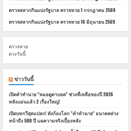
ตรวจสลากกินแบ่งรัฐบาล ตรวจหวย 1 กรกฎาคม 2569
ตรวจสลากกินแบ่งรัฐบาล ตรวจหวย 16 มิถุนายน 2569
ตรวจหวย
ดวงวันนี้
ข่าววันนี้
เปิดคำทำนาย "หมอดูตาบอด" ช่วงที่เหลือของปี 2026
หลังแม่นแล้ว 2 เรื่องใหญ่!
เปิดบทกวีสุดแปลก! ดังก้องโลก "คำทำนาย" อนาคตล่วง
หน้าถึง 500 ปี แฉความจริงเบื้องหลัง