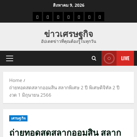
Skip
สิงหาคม 9, 2026
to
ราคา
แนว
ข่าว
ข่าว
ดูด
ที่
ผู้ชาย
content
น้ำมัน
โน้ม
วัน
ดารา
วง
เที่ยว
ข่าวเศรษฐกิจ
ราคา
นี้
อัปเดตข่าวที่คุณต้องรู้ในทุกวัน
ทอง
LIVE
Primary
Menu
Home
ถ่ายทอดสดสลากออมสิน สลากพิเศษ 2 ปี พิเศษดิจิทัล 2 ปี
งวด 1 มิถุนายน 2566
เศรษฐกิจ
ถ่ายทอดสดสลากออมสิน สลาก