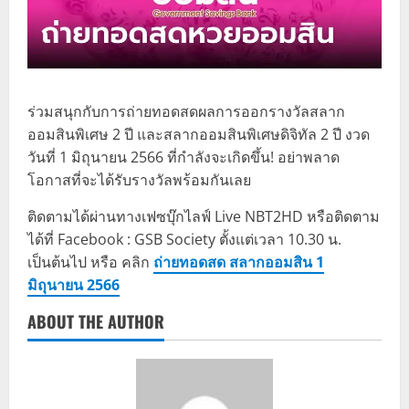
ร่วมสนุกกับการถ่ายทอดสดผลการออกรางวัลสลาก
ออมสินพิเศษ 2 ปี และสลากออมสินพิเศษดิจิทัล 2 ปี งวด
วันที่ 1 มิถุนายน 2566 ที่กำลังจะเกิดขึ้น! อย่าพลาด
โอกาสที่จะได้รับรางวัลพร้อมกันเลย
ติดตามได้ผ่านทางเฟซบุ๊กไลฟ์ Live NBT2HD หรือติดตาม
ได้ที่ Facebook : GSB Society ตั้งแต่เวลา 10.30 น.
เป็นต้นไป หรือ คลิก
ถ่ายทอดสด สลากออมสิน 1
มิถุนายน 2566
ABOUT THE AUTHOR