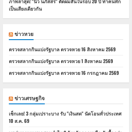
ภาพล่าสุด! "นิว นภัสสร" ตัดผมสั้นในรอบ 20 ปี ทำคนทัก
เป็นเสียงเดียวกัน
ข่าวหวย
ตรวจสลากกินแบ่งรัฐบาล ตรวจหวย 16 สิงหาคม 2569
ตรวจสลากกินแบ่งรัฐบาล ตรวจหวย 1 สิงหาคม 2569
ตรวจสลากกินแบ่งรัฐบาล ตรวจหวย 16 กรกฎาคม 2569
ข่าวเศรษฐกิจ
เช็กเลย! 3 กลุ่มเปราะบาง รับ "เงินสด" นัดโอนทั่วประเทศ
10 ส.ค. 69