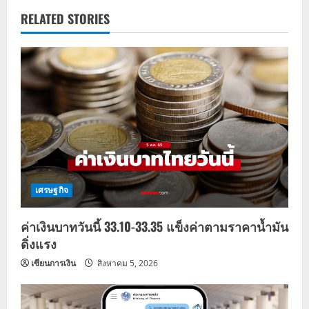
v
RELATED STORIES
i
g
a
t
i
o
เศรษฐกิจ
n
ค่าเงินบาทวันนี้ 33.10-33.35 แข็งค่าตามราคาน้ำมัน
ดิ่งแรง
เซียนการเงิน
สิงหาคม 5, 2026