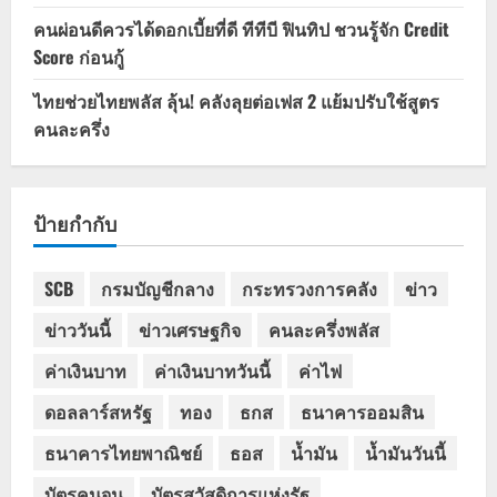
คนผ่อนดีควรได้ดอกเบี้ยที่ดี ทีทีบี ฟินทิป ชวนรู้จัก Credit
Score ก่อนกู้
ไทยช่วยไทยพลัส ลุ้น! คลังลุยต่อเฟส 2 แย้มปรับใช้สูตร
คนละครึ่ง
ป้ายกำกับ
SCB
กรมบัญชีกลาง
กระทรวงการคลัง
ข่าว
ข่าววันนี้
ข่าวเศรษฐกิจ
คนละครึ่งพลัส
ค่าเงินบาท
ค่าเงินบาทวันนี้
ค่าไฟ
ดอลลาร์สหรัฐ
ทอง
ธกส
ธนาคารออมสิน
ธนาคารไทยพาณิชย์
ธอส
น้ำมัน
น้ำมันวันนี้
บัตรคนจน
บัตรสวัสดิการแห่งรัฐ