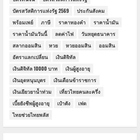
บัตรสวัสดิการแห่งรัฐ 2569
ประกันสังคม
พร้อมเพย์
ภาษี
ราคาทองคำ
ราคาน้ำมัน
ราคาน้ำมันวันนี้
ลดค่าไฟ
วันหยุดธนาคาร
สลากออมสิน
หวย
หวยออมสิน
ออมสิน
อัตราแลกเปลี่ยน
เงินดิจิทัล
เงินดิจิทัล 10000 บาท
เงินผู้สูงอายุ
เงินอุดหนุนบุตร
เงินเดือนข้าราชการ
เงินเยียวยาน้ำท่วม
เที่ยวไทยคนละครึ่ง
เบี้ยยังชีพผู้สูงอายุ
เป๋าตัง
เฟด
ไทยช่วยไทยพลัส