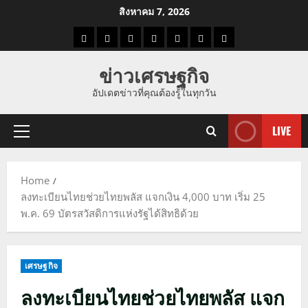
Skip
สิงหาคม 7, 2026
to
ราคา
แนว
ข่าว
ข่าว
ดูด
ที่
ผู้ชาย
content
น้ำมัน
โน้ม
วัน
ดารา
วง
เที่ยว
ข่าวเศรษฐกิจ
ราคา
นี้
อัปเดตข่าวที่คุณต้องรู้ในทุกวัน
ทอง
LIVE
Primary
Menu
Home
ลงทะเบียนไทยช่วยไทยพลัส แจกเงิน 4,000 บาท เริ่ม 25
พ.ค. 69 บัตรสวัสดิการแห่งรัฐได้สิทธิด้วย
เศรษฐกิจ
ลงทะเบียนไทยช่วยไทยพลัส แจก