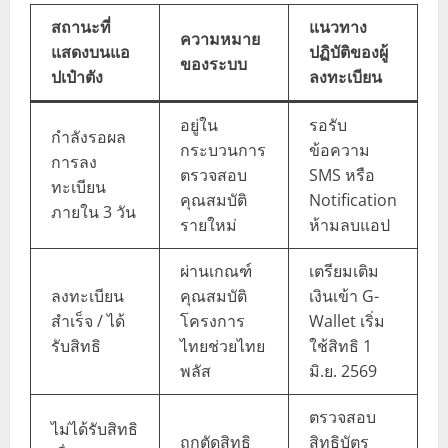
สถานะที่
แนวทาง
ความหมาย
แสดงบนแอ
ปฏิบัติของผู้
ของระบบ
ปเป๋าตัง
ลงทะเบียน
อยู่ใน
รอรับ
กำลังรอผล
กระบวนการ
ข้อความ
การลง
ตรวจสอบ
SMS หรือ
ทะเบียน
คุณสมบัติ
Notification
ภายใน 3 วัน
รายใหม่
ห้ามลบแอป
ผ่านเกณฑ์
เตรียมเติม
ลงทะเบียน
คุณสมบัติ
เงินเข้า G-
สำเร็จ / ได้
โครงการ
Wallet เริ่ม
รับสิทธิ
ไทยช่วยไทย
ใช้สิทธิ 1
พลัส
มิ.ย. 2569
ตรวจสอบ
ไม่ได้รับสิทธิ
ถูกตัดสิทธิ
สิทธิบัตร