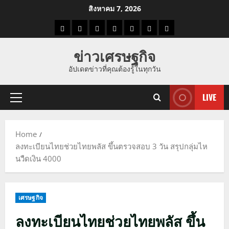
Skip
สิงหาคม 7, 2026
to
ราคา
แนว
ข่าว
ข่าว
ดูด
ที่
ผู้ชาย
content
น้ำมัน
โน้ม
วัน
ดารา
วง
เที่ยว
ข่าวเศรษฐกิจ
ราคา
นี้
อัปเดตข่าวที่คุณต้องรู้ในทุกวัน
ทอง
LIVE
Primary
Menu
Home
ลงทะเบียนไทยช่วยไทยพลัส ขึ้นตรวจสอบ 3 วัน สรุปกลุ่มไห
นวืดเงิน 4000
เศรษฐกิจ
ลงทะเบียนไทยช่วยไทยพลัส ขึ้น