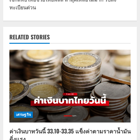
t
ทะเบียนด่วน
n
a
v
RELATED STORIES
i
g
a
t
i
o
เศรษฐกิจ
n
ค่าเงินบาทวันนี้ 33.10-33.35 แข็งค่าตามราคาน้ำมัน
ดิ่งแรง