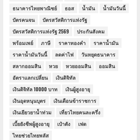
ธนาคารไทยพาณิชย์
ธอส
น้ำมัน
น้ำมันวันนี้
บัตรคนจน
บัตรสวัสดิการแห่งรัฐ
บัตรสวัสดิการแห่งรัฐ 2569
ประกันสังคม
พร้อมเพย์
ภาษี
ราคาทองคำ
ราคาน้ำมัน
ราคาน้ำมันวันนี้
ลดค่าไฟ
วันหยุดธนาคาร
สลากออมสิน
หวย
หวยออมสิน
ออมสิน
อัตราแลกเปลี่ยน
เงินดิจิทัล
เงินดิจิทัล 10000 บาท
เงินผู้สูงอายุ
เงินอุดหนุนบุตร
เงินเดือนข้าราชการ
เงินเยียวยาน้ำท่วม
เที่ยวไทยคนละครึ่ง
เบี้ยยังชีพผู้สูงอายุ
เป๋าตัง
เฟด
ไทยช่วยไทยพลัส