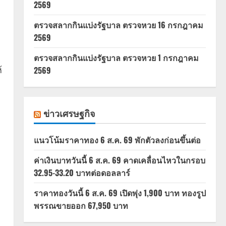
2569
ตรวจสลากกินแบ่งรัฐบาล ตรวจหวย 16 กรกฎาคม
2569
ตรวจสลากกินแบ่งรัฐบาล ตรวจหวย 1 กรกฎาคม
้
2569
ข่าวเศรษฐกิจ
แนวโน้มราคาทอง 6 ส.ค. 69 พักตัวลงก่อนขึ้นต่อ
ค่าเงินบาทวันนี้ 6 ส.ค. 69 คาดเคลื่อนไหวในกรอบ
32.95-33.20 บาทต่อดอลลาร์
ราคาทองวันนี้ 6 ส.ค. 69 เปิดพุ่ง 1,900 บาท ทองรูป
พรรณขายออก 67,950 บาท