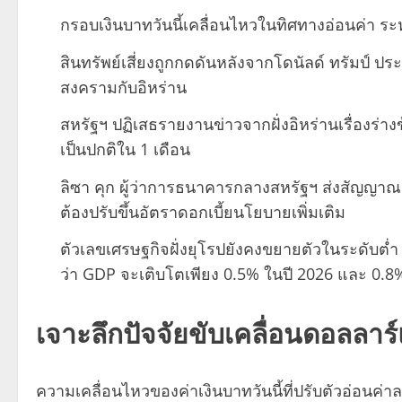
กรอบเงินบาทวันนี้เคลื่อนไหวในทิศทางอ่อนค่า ร
สินทรัพย์เสี่ยงถูกกดดันหลังจากโดนัลด์ ทรัมป์
สงครามกับอิหร่าน
สหรัฐฯ ปฏิเสธรายงานข่าวจากฝั่งอิหร่านเรื่องร่าง
เป็นปกติใน 1 เดือน
ลิซา คุก ผู้ว่าการธนาคารกลางสหรัฐฯ ส่งสัญญาณ
ต้องปรับขึ้นอัตราดอกเบี้ยนโยบายเพิ่มเติม
ตัวเลขเศรษฐกิจฝั่งยุโรปยังคงขยายตัวในระดับต
ว่า GDP จะเติบโตเพียง 0.5% ในปี 2026 และ 0.8
เจาะลึกปัจจัยขับเคลื่อนดอลลาร์
ความเคลื่อนไหวของค่าเงินบาทวันนี้ที่ปรับตัวอ่อนค่