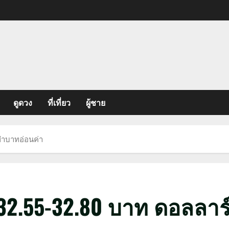
ดูดวง
ที่เที่ยว
ผู้ชาย
ทำบาทอ่อนค่า
 32.55-32.80 บาท ดอลลาร