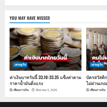
i
o
YOU MAY HAVE MISSED
n
เศรษฐกิจ
เศรษฐกิจ
ค่าเงินบาทวันนี้ 33.10-33.35 แข็งค่าตาม
บัตรสวัสดิ
ราคาน้ำมันดิ่งแรง
ไม่ผ่านเกณ
เซียนการเงิน
สิงหาคม 5, 2026
เซียนการเงิน