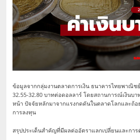
ข้อมูลจากกลุ่มงานตลาดการเงิน ธนาคารไทยพาณิชย
32.55-32.80 บาทต่อดอลลาร์ โดยสถานการณ์เงินบาทปร
หน้า ปัจจัยหลักมาจากแรงกดดันในตลาดโลกและถ้อยแ
การลงทุน
สรุปประเด็นสำคัญที่มีผลต่ออัตราแลกเปลี่ยนและการต