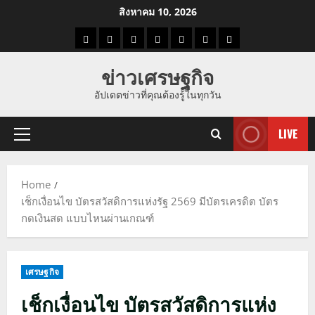
Skip
สิงหาคม 10, 2026
to
ราคา
แนว
ข่าว
ข่าว
ดูด
ที่
ผู้ชาย
content
น้ำมัน
โน้ม
วัน
ดารา
วง
เที่ยว
ข่าวเศรษฐกิจ
ราคา
นี้
อัปเดตข่าวที่คุณต้องรู้ในทุกวัน
ทอง
LIVE
Primary
Menu
Home
เช็กเงื่อนไข บัตรสวัสดิการแห่งรัฐ 2569 มีบัตรเครดิต บัตร
กดเงินสด แบบไหนผ่านเกณฑ์
เศรษฐกิจ
เช็กเงื่อนไข บัตรสวัสดิการแห่ง