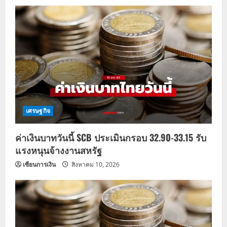
i
g
a
t
i
o
เศรษฐกิจ
n
ค่าเงินบาทวันนี้ SCB ประเมินกรอบ 32.90-33.15 รับ
แรงหนุนจ้างงานสหรัฐ
เซียนการเงิน
สิงหาคม 10, 2026