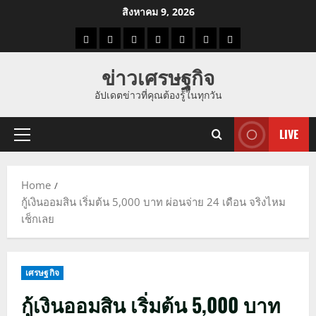
Skip
สิงหาคม 9, 2026
to
ราคา
แนว
ข่าว
ข่าว
ดูด
ที่
ผู้ชาย
content
น้ำมัน
โน้ม
วัน
ดารา
วง
เที่ยว
ข่าวเศรษฐกิจ
ราคา
นี้
อัปเดตข่าวที่คุณต้องรู้ในทุกวัน
ทอง
LIVE
Primary
Menu
Home
กู้เงินออมสิน เริ่มต้น 5,000 บาท ผ่อนจ่าย 24 เดือน จริงไหม
เช็กเลย
เศรษฐกิจ
กู้เงินออมสิน เริ่มต้น 5,000 บาท