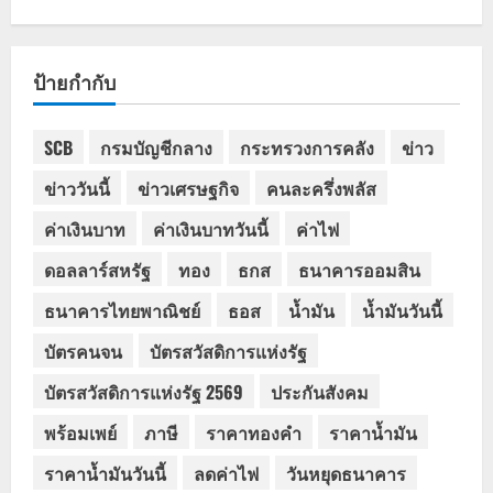
ป้ายกำกับ
SCB
กรมบัญชีกลาง
กระทรวงการคลัง
ข่าว
ข่าววันนี้
ข่าวเศรษฐกิจ
คนละครึ่งพลัส
ค่าเงินบาท
ค่าเงินบาทวันนี้
ค่าไฟ
ดอลลาร์สหรัฐ
ทอง
ธกส
ธนาคารออมสิน
ธนาคารไทยพาณิชย์
ธอส
น้ำมัน
น้ำมันวันนี้
บัตรคนจน
บัตรสวัสดิการแห่งรัฐ
บัตรสวัสดิการแห่งรัฐ 2569
ประกันสังคม
พร้อมเพย์
ภาษี
ราคาทองคำ
ราคาน้ำมัน
ราคาน้ำมันวันนี้
ลดค่าไฟ
วันหยุดธนาคาร