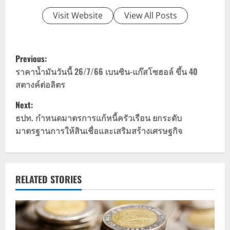
Visit Website
View All Posts
P
Previous:
o
ราคาน้ำมันวันนี้ 26/7/66 เบนซิน-แก๊สโซฮอล์ ขึ้น 40
สตางค์ต่อลิตร
s
Next:
t
ธปท. กำหนดมาตรการแก้หนี้ครัวเรือน ยกระดับ
มาตรฐานการให้สินเชื่อและเสริมสร้างเศรษฐกิจ
n
a
v
RELATED STORIES
i
g