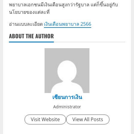
พยาบาลเอกชนมีเงินเดือนสูงกว่ารัฐบาล แต่ก็ขึ้นอยู่กับ
นโยบายของแต่ละที่
อ่านแบบละเอียด
เงินเดือนพยาบาล 2566
ABOUT THE AUTHOR
เซียนการเงิน
Administrator
Visit Website
View All Posts