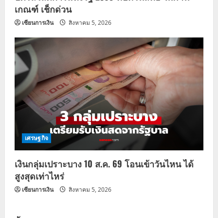
เกณฑ์ เช็กด่วน
เซียนการเงิน
สิงหาคม 5, 2026
เศรษฐกิจ
เงินกลุ่มเปราะบาง 10 ส.ค. 69 โอนเข้าวันไหน ได้
สูงสุดเท่าไหร่
เซียนการเงิน
สิงหาคม 5, 2026