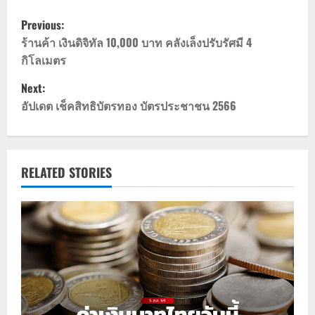
P
Previous:
o
ร้านค้า เงินดิจิทัล 10,000 บาท คลังเล็งปรับรัศมี 4
กิโลเมตร
s
Next:
t
อัปเดต เช็คสิทธิบัตรทอง บัตรประชาชน 2566
n
a
RELATED STORIES
v
i
g
a
t