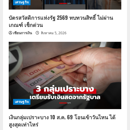
เศรษฐกิจ
บัตรสวัสดิการแห่งรัฐ 2569 ทบทวนสิทธิ์ ไม่ผ่าน
เกณฑ์ เช็กด่วน
เซียนการเงิน
สิงหาคม 5, 2026
เศรษฐกิจ
เงินกลุ่มเปราะบาง 10 ส.ค. 69 โอนเข้าวันไหน ได้
สูงสุดเท่าไหร่