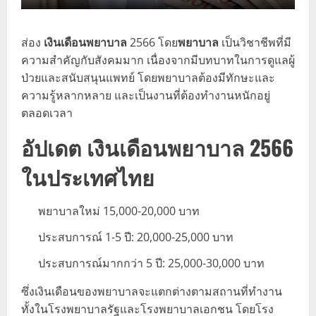
ส่อง
เงินเดือนพยาบาล
2566 โดย
พยาบาล
เป็นวิชาชีพที่มี
ความสำคัญกับสังคมมาก เนื่องจากมีบทบาทในการดูแลผู้
ป่วยและสนับสนุนแพทย์ โดยพยาบาลต้องมีทักษะและ
ความรู้หลากหลาย และเป็นงานที่ต้องทำงานหนักอยู่
ตลอดเวลา
อัปเดต
เงินเดือนพยาบาล
2566
ในประเทศไทย
พยาบาลใหม่ 15,000-20,000 บาท
ประสบการณ์ 1-5 ปี: 20,000-25,000 บาท
ประสบการณ์มากกว่า 5 ปี: 25,000-30,000 บาท
ซึ่งเงินเดือนของพยาบาลจะแตกต่างตามสถานที่ทำงาน
ทั้งในโรงพยาบาลรัฐและโรงพยาบาลเอกชน โดยโรง