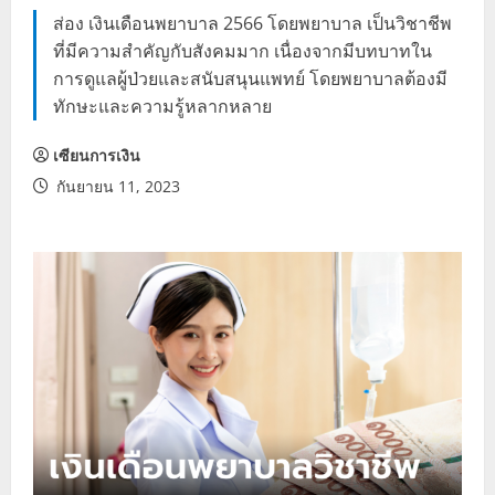
ส่อง เงินเดือนพยาบาล 2566 โดยพยาบาล เป็นวิชาชีพ
ที่มีความสำคัญกับสังคมมาก เนื่องจากมีบทบาทใน
การดูแลผู้ป่วยและสนับสนุนแพทย์ โดยพยาบาลต้องมี
ทักษะและความรู้หลากหลาย
เซียนการเงิน
กันยายน 11, 2023