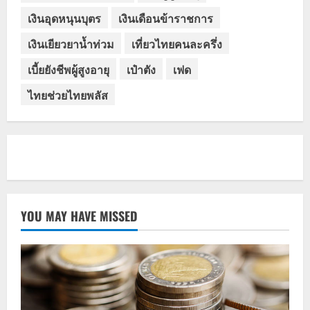
เงินอุดหนุนบุตร
เงินเดือนข้าราชการ
เงินเยียวยาน้ำท่วม
เที่ยวไทยคนละครึ่ง
เบี้ยยังชีพผู้สูงอายุ
เป๋าตัง
เฟด
ไทยช่วยไทยพลัส
YOU MAY HAVE MISSED