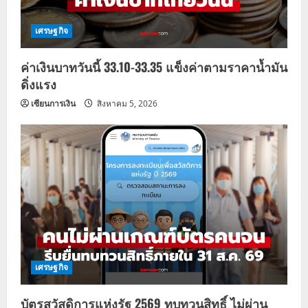
i
เศรษฐกิจ
o
ค่าเงินบาทวันนี้ 33.10-33.35 แข็งค่าตามราคาน้ำมัน
n
ดิ่งแรง
เซียนการเงิน
สิงหาคม 5, 2026
เศรษฐกิจ
บัตรสวัสดิการแห่งรัฐ 2569 ทบทวนสิทธิ์ ไม่ผ่าน