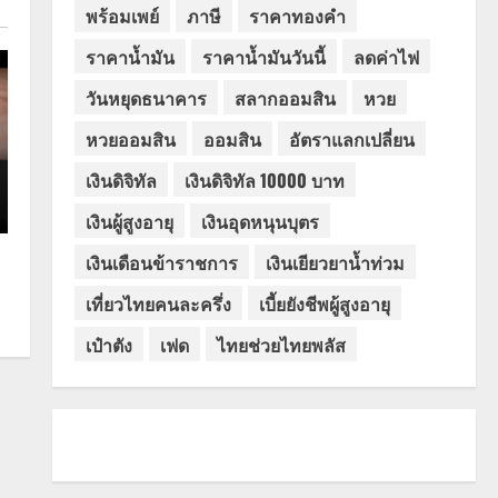
พร้อมเพย์
ภาษี
ราคาทองคำ
ราคาน้ำมัน
ราคาน้ำมันวันนี้
ลดค่าไฟ
วันหยุดธนาคาร
สลากออมสิน
หวย
หวยออมสิน
ออมสิน
อัตราแลกเปลี่ยน
เงินดิจิทัล
เงินดิจิทัล 10000 บาท
เงินผู้สูงอายุ
เงินอุดหนุนบุตร
เงินเดือนข้าราชการ
เงินเยียวยาน้ำท่วม
เที่ยวไทยคนละครึ่ง
เบี้ยยังชีพผู้สูงอายุ
เป๋าตัง
เฟด
ไทยช่วยไทยพลัส