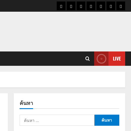
ราคา
แนว
ข่าว
ข่าว
ดูด
ที่
ผู้ชา
น้ำมัน
โน้ม
วัน
ดารา
วง
เที่ยว
ราคา
นี้
ทอง
LIVE
ค้นหา
ค้นหา
สำหรับ: