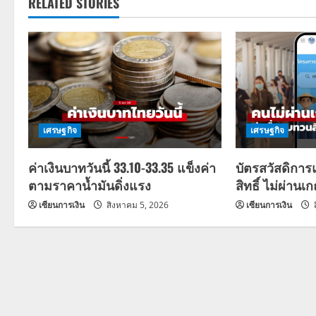
t
RELATED STORIES
n
a
v
i
เศรษฐกิจ
เศรษฐกิจ
g
ค่าเงินบาทวันนี้ 33.10-33.35 แข็งค่า
บัตรสวัสดิการ
a
ตามราคาน้ำมันดิ่งแรง
สิทธิ์ ไม่ผ่านเ
เซียนการเงิน
สิงหาคม 5, 2026
เซียนการเงิน
t
i
o
n