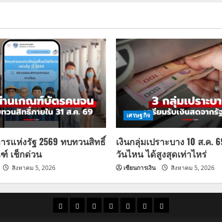
เศรษฐกิจ
การแห่งรัฐ 2569 ทบทวนสิทธิ์
เงินกลุ่มเปราะบาง 10 ส.ค. 
ฑ์ เช็กด่วน
วันไหน ได้สูงสุดเท่าไหร่
สิงหาคม 5, 2026
เซียนการเงิน
สิงหาคม 5, 2026
ราคา
แนว
ข่าว
ข่าว
ดูด
ที่
ผู้ชาย
น้ำมัน
โน้ม
วัน
ดารา
วง
เที่ยว