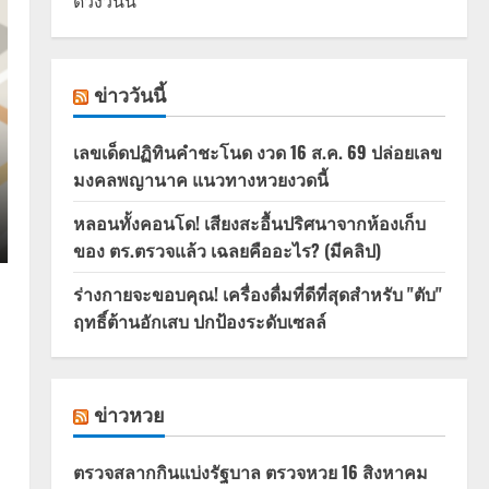
ดวงวันนี้
ข่าววันนี้
เลขเด็ดปฏิทินคำชะโนด งวด 16 ส.ค. 69 ปล่อยเลข
มงคลพญานาค แนวทางหวยงวดนี้
หลอนทั้งคอนโด! เสียงสะอื้นปริศนาจากห้องเก็บ
ของ ตร.ตรวจแล้ว เฉลยคืออะไร? (มีคลิป)
ร่างกายจะขอบคุณ! เครื่องดื่มที่ดีที่สุดสำหรับ "ตับ"
ฤทธิ์ต้านอักเสบ ปกป้องระดับเซลล์
ข่าวหวย
ตรวจสลากกินแบ่งรัฐบาล ตรวจหวย 16 สิงหาคม