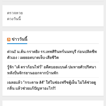
ตรวจหวย
ดวงวันนี้
ข่าววันนี้
ด่วน!! ม.ต้น กราดยิง รร.เทพศิรินทร์นนทบุรี ก่อนปลิดชีพ
ตัวเอง : เผยยอดบาดเจ็บ-เสียชีวิต
รู้จัก "เต้ ดราก้อนไฟว์" อดีตบอยแบนด์ ปมหายตัวปริศนา
หลังปั่นจักรยานออกจากบ้านพัก
เฉลยแล้ว "กระดาษ A4" ใส่ในช่องฟรีซตู้เย็น ไม่ได้ช่วยดู
กลิ่น แล้วช่วยแก้ปัญหาอะไร?!