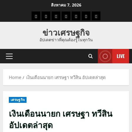
Skip
สิงหาคม 7, 2026
to
ราคา
แนว
ข่าว
ข่าว
ดูด
ที่
ผู้ชาย
content
น้ำมัน
โน้ม
วัน
ดารา
วง
เที่ยว
ข่าวเศรษฐกิจ
ราคา
นี้
อัปเดตข่าวที่คุณต้องรู้ในทุกวัน
ทอง
LIVE
Primary
Menu
Home
เงินเดือนนายก เศรษฐา ทวีสิน อัปเดตล่าสุด
เศรษฐกิจ
เงินเดือนนายก เศรษฐา ทวีสิน
อัปเดตล่าสุด