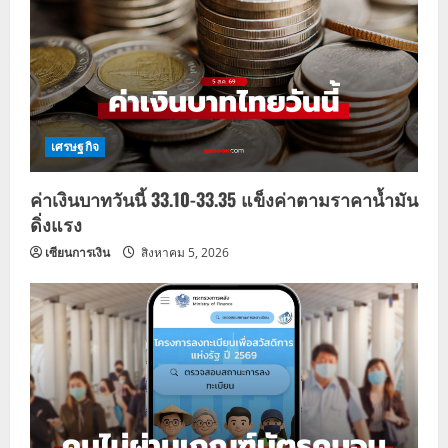
i
g
a
t
เศรษฐกิจ
i
ค่าเงินบาทวันนี้ 33.10-33.35 แข็งค่าตามราคาน้ำมัน
o
ดิ่งแรง
n
เซียนการเงิน
สิงหาคม 5, 2026