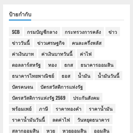
ป้ายกำกับ
SCB
กรมบัญชีกลาง
กระทรวงการคลัง
ข่าว
ข่าววันนี้
ข่าวเศรษฐกิจ
คนละครึ่งพลัส
ค่าเงินบาท
ค่าเงินบาทวันนี้
ค่าไฟ
ดอลลาร์สหรัฐ
ทอง
ธกส
ธนาคารออมสิน
ธนาคารไทยพาณิชย์
ธอส
น้ำมัน
น้ำมันวันนี้
บัตรคนจน
บัตรสวัสดิการแห่งรัฐ
บัตรสวัสดิการแห่งรัฐ 2569
ประกันสังคม
พร้อมเพย์
ภาษี
ราคาทองคำ
ราคาน้ำมัน
ราคาน้ำมันวันนี้
ลดค่าไฟ
วันหยุดธนาคาร
สลากออมสิน
หวย
หวยออมสิน
ออมสิน