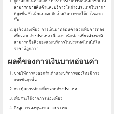
ผู้ส่งออกสินค้าและบริการ: การเงินบาทอ่อนค่าช่วยให้
สามารถขายสินค้าและบริการในต่างประเทศในราคา
ที่สูงขึ้น ซึ่งเมื่อแปลงกลับเป็นเงินบาทจะได้กำไรมาก
ขึ้น
ธุรกิจท่องเที่ยว: การเงินบาทอ่อนค่าช่วยเพิ่มการท่อง
เที่ยวจากต่างประเทศ เนื่องจากนักท่องเที่ยวต่างชาติ
สามารถซื้อสิ่งของและบริการในประเทศไทยได้ใน
ราคาที่ถูกกว่า
ผลดีของการเงินบาทอ่อนค่า
ช่วยให้การส่งออกสินค้าและบริการของไทยมีการ
แข่งขันสูงขึ้น
กระตุ้นการท่องเที่ยวจากต่างประเทศ
เพิ่มรายได้จากการท่องเที่ยว
ดึงดูดการลงทุนจากต่างประเทศ