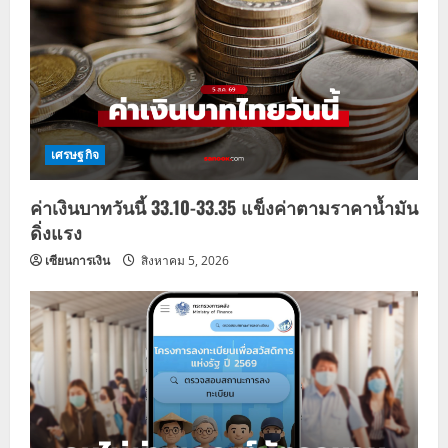
เศรษฐกิจ
ค่าเงินบาทวันนี้ 33.10-33.35 แข็งค่าตามราคาน้ำมัน
ดิ่งแรง
เซียนการเงิน
สิงหาคม 5, 2026