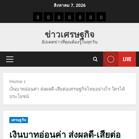
Skip
สิงหาคม 7, 2026
to
ราคา
แนว
ข่าว
ข่าว
ดูด
ที่
ผู้ชาย
content
น้ำมัน
โน้ม
วัน
ดารา
วง
เที่ยว
ข่าวเศรษฐกิจ
ราคา
นี้
อัปเดตข่าวที่คุณต้องรู้ในทุกวัน
ทอง
LIVE
Primary
Menu
Home
เงินบาทอ่อนค่า ส่งผลดี-เสียต่อเศรษฐกิจไทยอย่างไร ใครได้
ประโยชน์
เศรษฐกิจ
เงินบาทอ่อนค่า ส่งผลดี-เสียต่อ