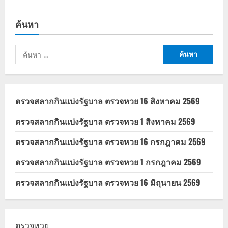
ค้นหา
ค้นหา
สำหรับ:
ตรวจสลากกินแบ่งรัฐบาล ตรวจหวย 16 สิงหาคม 2569
ตรวจสลากกินแบ่งรัฐบาล ตรวจหวย 1 สิงหาคม 2569
ตรวจสลากกินแบ่งรัฐบาล ตรวจหวย 16 กรกฎาคม 2569
ตรวจสลากกินแบ่งรัฐบาล ตรวจหวย 1 กรกฎาคม 2569
ตรวจสลากกินแบ่งรัฐบาล ตรวจหวย 16 มิถุนายน 2569
ตรวจหวย