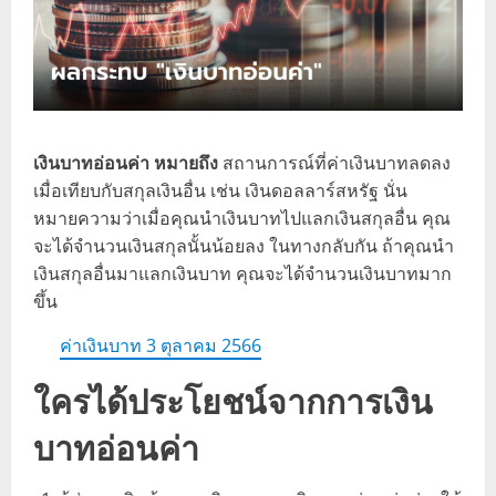
เงินบาทอ่อนค่า หมายถึง
สถานการณ์ที่ค่าเงินบาทลดลง
เมื่อเทียบกับสกุลเงินอื่น เช่น เงินดอลลาร์สหรัฐ นั่น
หมายความว่าเมื่อคุณนำเงินบาทไปแลกเงินสกุลอื่น คุณ
จะได้จำนวนเงินสกุลนั้นน้อยลง ในทางกลับกัน ถ้าคุณนำ
เงินสกุลอื่นมาแลกเงินบาท คุณจะได้จำนวนเงินบาทมาก
ขึ้น
ค่าเงินบาท 3 ตุลาคม 2566
ใครได้ประโยชน์จากการเงิน
บาทอ่อนค่า