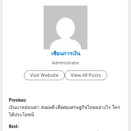
เซียนการเงิน
Administrator
Visit Website
View All Posts
P
Previous:
o
เงินบาทอ่อนค่า ส่งผลดี-เสียต่อเศรษฐกิจไทยอย่างไร ใคร
ได้ประโยชน์
s
Next: