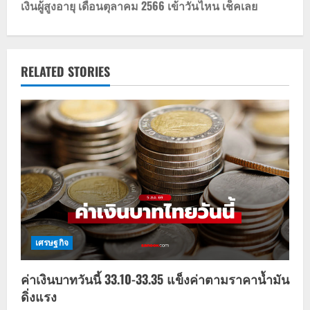
t
เงินผู้สูงอายุ เดือนตุลาคม 2566 เข้าวันไหน เช็คเลย
n
a
RELATED STORIES
v
i
g
a
t
i
เศรษฐกิจ
o
ค่าเงินบาทวันนี้ 33.10-33.35 แข็งค่าตามราคาน้ำมัน
n
ดิ่งแรง