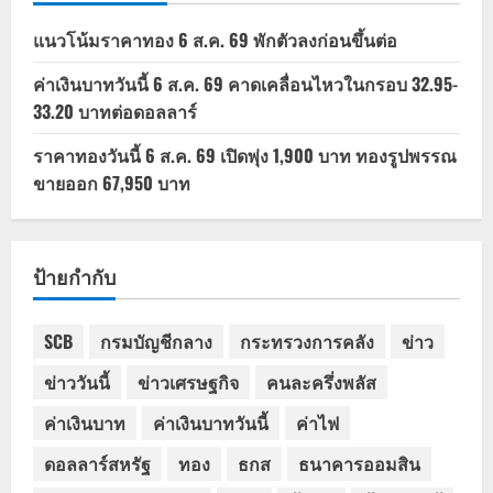
แนวโน้มราคาทอง 6 ส.ค. 69 พักตัวลงก่อนขึ้นต่อ
ค่าเงินบาทวันนี้ 6 ส.ค. 69 คาดเคลื่อนไหวในกรอบ 32.95-
33.20 บาทต่อดอลลาร์
ราคาทองวันนี้ 6 ส.ค. 69 เปิดพุ่ง 1,900 บาท ทองรูปพรรณ
ขายออก 67,950 บาท
ป้ายกำกับ
SCB
กรมบัญชีกลาง
กระทรวงการคลัง
ข่าว
ข่าววันนี้
ข่าวเศรษฐกิจ
คนละครึ่งพลัส
ค่าเงินบาท
ค่าเงินบาทวันนี้
ค่าไฟ
ดอลลาร์สหรัฐ
ทอง
ธกส
ธนาคารออมสิน