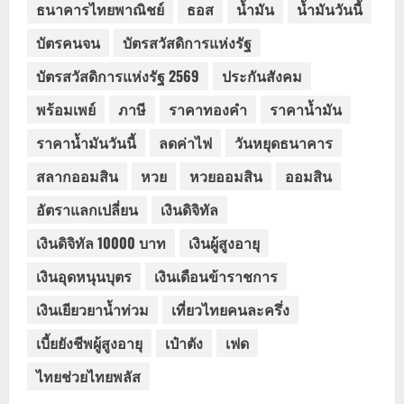
ธนาคารไทยพาณิชย์
ธอส
น้ำมัน
น้ำมันวันนี้
บัตรคนจน
บัตรสวัสดิการแห่งรัฐ
บัตรสวัสดิการแห่งรัฐ 2569
ประกันสังคม
พร้อมเพย์
ภาษี
ราคาทองคำ
ราคาน้ำมัน
ราคาน้ำมันวันนี้
ลดค่าไฟ
วันหยุดธนาคาร
สลากออมสิน
หวย
หวยออมสิน
ออมสิน
อัตราแลกเปลี่ยน
เงินดิจิทัล
เงินดิจิทัล 10000 บาท
เงินผู้สูงอายุ
เงินอุดหนุนบุตร
เงินเดือนข้าราชการ
เงินเยียวยาน้ำท่วม
เที่ยวไทยคนละครึ่ง
เบี้ยยังชีพผู้สูงอายุ
เป๋าตัง
เฟด
ไทยช่วยไทยพลัส