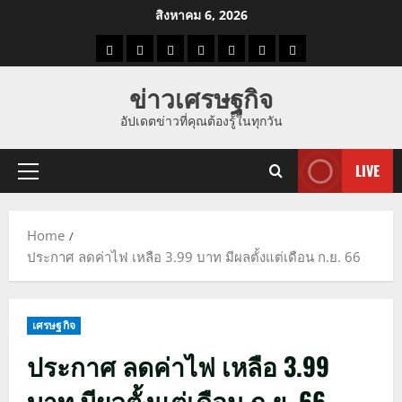
Skip
สิงหาคม 6, 2026
to
ราคา
แนว
ข่าว
ข่าว
ดูด
ที่
ผู้ชาย
content
น้ำมัน
โน้ม
วัน
ดารา
วง
เที่ยว
ข่าวเศรษฐกิจ
ราคา
นี้
อัปเดตข่าวที่คุณต้องรู้ในทุกวัน
ทอง
LIVE
Primary
Menu
Home
ประกาศ ลดค่าไฟ เหลือ 3.99 บาท มีผลตั้งแต่เดือน ก.ย. 66
เศรษฐกิจ
ประกาศ ลดค่าไฟ เหลือ 3.99
บาท มีผลตั้งแต่เดือน ก.ย. 66