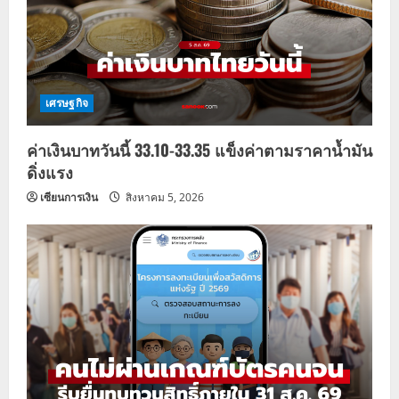
a
t
i
เศรษฐกิจ
o
ค่าเงินบาทวันนี้ 33.10-33.35 แข็งค่าตามราคาน้ำมัน
n
ดิ่งแรง
เซียนการเงิน
สิงหาคม 5, 2026