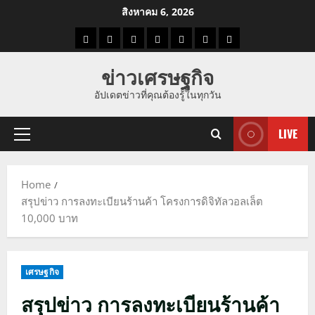
Skip
สิงหาคม 6, 2026
to
ราคา
แนว
ข่าว
ข่าว
ดูด
ที่
ผู้ชาย
content
น้ำมัน
โน้ม
วัน
ดารา
วง
เที่ยว
ข่าวเศรษฐกิจ
ราคา
นี้
อัปเดตข่าวที่คุณต้องรู้ในทุกวัน
ทอง
LIVE
Primary
Menu
Home
สรุปข่าว การลงทะเบียนร้านค้า โครงการดิจิทัลวอลเล็ต
10,000 บาท
เศรษฐกิจ
สรุปข่าว การลงทะเบียนร้านค้า