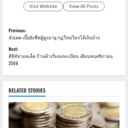
Visit Website
View All Posts
P
Previous:
o
อัปเดต เบี้ยยังชีพผู้สูงอายุ กฎใหม่ใครได้เงินบ้าง
Next:
s
ดิจิทัลวอลเล็ต ร้านค้าเริ่มลงทะเบียน เดือนพฤศจิกายน
t
2566
n
a
RELATED STORIES
v
i
g