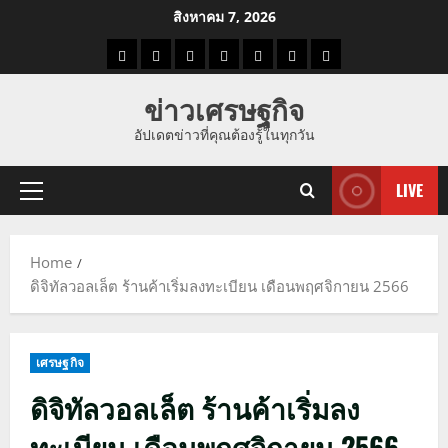
Skip
สิงหาคม 7, 2026
to
ราคา
แนว
ข่าว
ข่าว
ดูด
ที่
ผู้ชาย
content
น้ำมัน
โน้ม
วัน
ดารา
วง
เที่ยว
ข่าวเศรษฐกิจ
ราคา
นี้
อัปเดตข่าวที่คุณต้องรู้ในทุกวัน
ทอง
LIVE
Primary
Menu
Home
ดิจิทัลวอลเล็ต ร้านค้าเริ่มลงทะเบียน เดือนพฤศจิกายน 2566
เศรษฐกิจ
ดิจิทัลวอลเล็ต ร้านค้าเริ่มลง
ทะเบียน เดือนพฤศจิกายน 2566