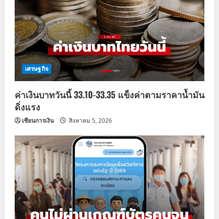
g
a
t
i
เศรษฐกิจ
o
ค่าเงินบาทวันนี้ 33.10-33.35 แข็งค่าตามราคาน้ำมัน
n
ดิ่งแรง
เซียนการเงิน
สิงหาคม 5, 2026