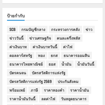
ป้ายกำกับ
SCB
กรมบัญชีกลาง
กระทรวงการคลัง
ข่าว
ข่าววันนี้
ข่าวเศรษฐกิจ
คนละครึ่งพลัส
ค่าเงินบาท
ค่าเงินบาทวันนี้
ค่าไฟ
ดอลลาร์สหรัฐ
ทอง
ธกส
ธนาคารออมสิน
ธนาคารไทยพาณิชย์
ธอส
น้ำมัน
น้ำมันวันนี้
บัตรคนจน
บัตรสวัสดิการแห่งรัฐ
บัตรสวัสดิการแห่งรัฐ 2569
ประกันสังคม
พร้อมเพย์
ภาษี
ราคาทองคำ
ราคาน้ำมัน
ราคาน้ำมันวันนี้
ลดค่าไฟ
วันหยุดธนาคาร