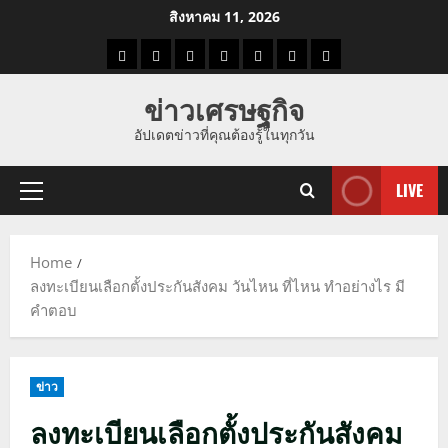
Skip
สิงหาคม 11, 2026
to
ราคา
แนว
ข่าว
ข่าว
ดูด
ที่
ผู้ชาย
content
น้ำมัน
โน้ม
วัน
ดารา
วง
เที่ยว
ข่าวเศรษฐกิจ
ราคา
นี้
อัปเดตข่าวที่คุณต้องรู้ในทุกวัน
ทอง
LIVE
Primary
Menu
Home
ลงทะเบียนเลือกตั้งประกันสังคม วันไหน ที่ไหน ทำอย่างไร มี
คำตอบ
ข่าว
ลงทะเบียนเลือกตั้งประกันสังคม