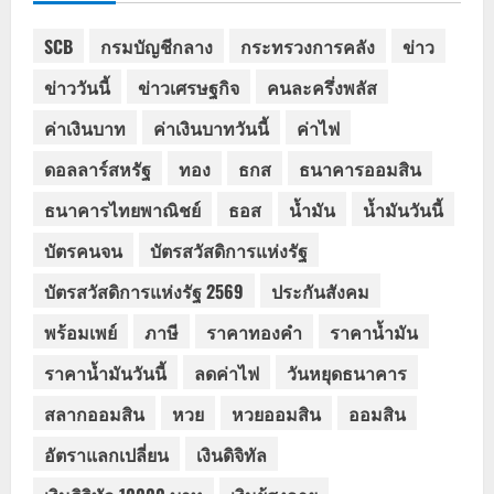
SCB
กรมบัญชีกลาง
กระทรวงการคลัง
ข่าว
ข่าววันนี้
ข่าวเศรษฐกิจ
คนละครึ่งพลัส
ค่าเงินบาท
ค่าเงินบาทวันนี้
ค่าไฟ
ดอลลาร์สหรัฐ
ทอง
ธกส
ธนาคารออมสิน
ธนาคารไทยพาณิชย์
ธอส
น้ำมัน
น้ำมันวันนี้
บัตรคนจน
บัตรสวัสดิการแห่งรัฐ
บัตรสวัสดิการแห่งรัฐ 2569
ประกันสังคม
พร้อมเพย์
ภาษี
ราคาทองคำ
ราคาน้ำมัน
ราคาน้ำมันวันนี้
ลดค่าไฟ
วันหยุดธนาคาร
สลากออมสิน
หวย
หวยออมสิน
ออมสิน
อัตราแลกเปลี่ยน
เงินดิจิทัล