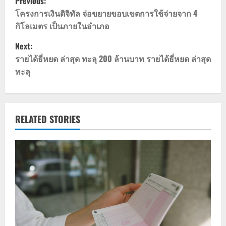
Previous:
o
โครงการเงินดิจิทัล จ่อขยายขอบเขตการใช้จ่ายจาก 4
กิโลเมตร เป็นภายในอำเภอ
s
Next:
t
รายได้ธี่หยด ล่าสุด ทะลุ 200 ล้านบาท รายได้ธี่หยด ล่าสุด
ทะลุ
n
a
v
RELATED STORIES
i
g
a
t