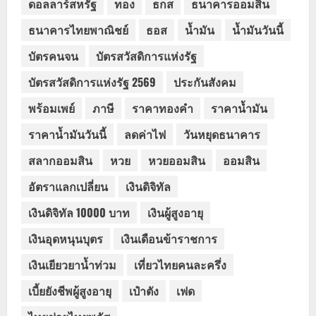
ดอลลาร์สหรัฐ
ทอง
ธกส
ธนาคารออมสิน
ธนาคารไทยพาณิชย์
ธอส
น้ำมัน
น้ำมันวันนี้
บัตรคนจน
บัตรสวัสดิการแห่งรัฐ
บัตรสวัสดิการแห่งรัฐ 2569
ประกันสังคม
พร้อมเพย์
ภาษี
ราคาทองคำ
ราคาน้ำมัน
ราคาน้ำมันวันนี้
ลดค่าไฟ
วันหยุดธนาคาร
สลากออมสิน
หวย
หวยออมสิน
ออมสิน
อัตราแลกเปลี่ยน
เงินดิจิทัล
เงินดิจิทัล 10000 บาท
เงินผู้สูงอายุ
เงินอุดหนุนบุตร
เงินเดือนข้าราชการ
เงินเยียวยาน้ำท่วม
เที่ยวไทยคนละครึ่ง
เบี้ยยังชีพผู้สูงอายุ
เป๋าตัง
เฟด