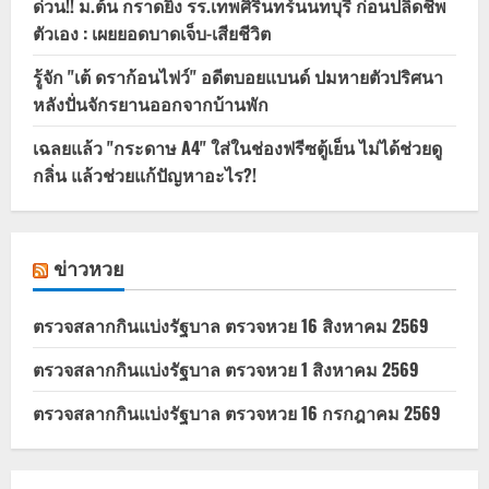
ด่วน!! ม.ต้น กราดยิง รร.เทพศิรินทร์นนทบุรี ก่อนปลิดชีพ
ตัวเอง : เผยยอดบาดเจ็บ-เสียชีวิต
รู้จัก "เต้ ดราก้อนไฟว์" อดีตบอยแบนด์ ปมหายตัวปริศนา
หลังปั่นจักรยานออกจากบ้านพัก
เฉลยแล้ว "กระดาษ A4" ใส่ในช่องฟรีซตู้เย็น ไม่ได้ช่วยดู
กลิ่น แล้วช่วยแก้ปัญหาอะไร?!
ข่าวหวย
ตรวจสลากกินแบ่งรัฐบาล ตรวจหวย 16 สิงหาคม 2569
ตรวจสลากกินแบ่งรัฐบาล ตรวจหวย 1 สิงหาคม 2569
ตรวจสลากกินแบ่งรัฐบาล ตรวจหวย 16 กรกฎาคม 2569