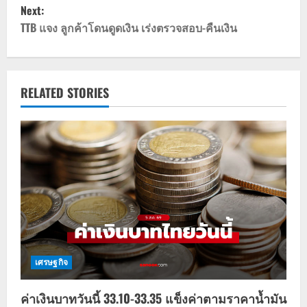
s
Next:
t
TTB แจง ลูกค้าโดนดูดเงิน เร่งตรวจสอบ-คืนเงิน
n
a
RELATED STORIES
v
i
g
a
t
i
เศรษฐกิจ
o
ค่าเงินบาทวันนี้ 33.10-33.35 แข็งค่าตามราคาน้ำมัน