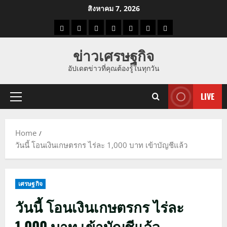
Skip
สิงหาคม 7, 2026
to
ราคา
แนว
ข่าว
ข่าว
ดูด
ที่
ผู้ชาย
content
น้ำมัน
โน้ม
วัน
ดารา
วง
เที่ยว
ข่าวเศรษฐกิจ
ราคา
นี้
อัปเดตข่าวที่คุณต้องรู้ในทุกวัน
ทอง
LIVE
Primary
Menu
Home
วันนี้ โอนเงินเกษตรกร ไร่ละ 1,000 บาท เข้าบัญชีแล้ว
เศรษฐกิจ
วันนี้ โอนเงินเกษตรกร ไร่ละ
1,000 บาท เข้าบัญชีแล้ว