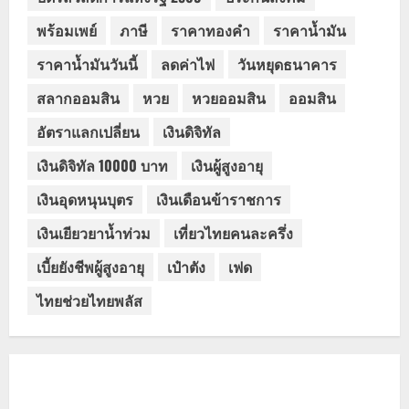
พร้อมเพย์
ภาษี
ราคาทองคำ
ราคาน้ำมัน
ราคาน้ำมันวันนี้
ลดค่าไฟ
วันหยุดธนาคาร
สลากออมสิน
หวย
หวยออมสิน
ออมสิน
อัตราแลกเปลี่ยน
เงินดิจิทัล
เงินดิจิทัล 10000 บาท
เงินผู้สูงอายุ
เงินอุดหนุนบุตร
เงินเดือนข้าราชการ
เงินเยียวยาน้ำท่วม
เที่ยวไทยคนละครึ่ง
เบี้ยยังชีพผู้สูงอายุ
เป๋าตัง
เฟด
ไทยช่วยไทยพลัส