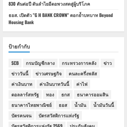
830 ตันต่อปี ดันลำไยอีดอพวงสดสู่ผู้บริโภค
ธอส. เปิดตัว "G H BANK CROWN" ตอกย้ำบทบาท Beyond
Housing Bank
ป้ายกำกับ
SCB
กรมบัญชีกลาง
กระทรวงการคลัง
ข่าว
ข่าววันนี้
ข่าวเศรษฐกิจ
คนละครึ่งพลัส
ค่าเงินบาท
ค่าเงินบาทวันนี้
ค่าไฟ
ดอลลาร์สหรัฐ
ทอง
ธกส
ธนาคารออมสิน
ธนาคารไทยพาณิชย์
ธอส
น้ำมัน
น้ำมันวันนี้
บัตรคนจน
บัตรสวัสดิการแห่งรัฐ
บัตรสวัสดิการแห่งรัฐ 2569
ประกันสังคม