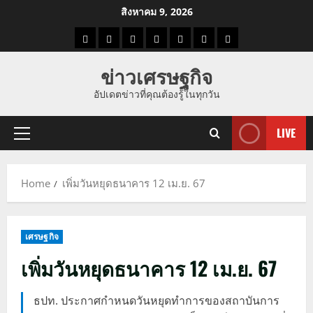
Skip
สิงหาคม 9, 2026
to
ราคา
แนว
ข่าว
ข่าว
ดูด
ที่
ผู้ชาย
content
น้ำมัน
โน้ม
วัน
ดารา
วง
เที่ยว
ข่าวเศรษฐกิจ
ราคา
นี้
อัปเดตข่าวที่คุณต้องรู้ในทุกวัน
ทอง
LIVE
Primary
Menu
Home
เพิ่มวันหยุดธนาคาร 12 เม.ย. 67
เศรษฐกิจ
เพิ่มวันหยุดธนาคาร 12 เม.ย. 67
ธปท. ประกาศกำหนดวันหยุดทำการของสถาบันการ