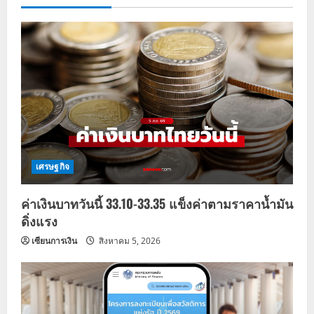
a
v
i
g
a
t
เศรษฐกิจ
i
ค่าเงินบาทวันนี้ 33.10-33.35 แข็งค่าตามราคาน้ำมัน
o
ดิ่งแรง
n
เซียนการเงิน
สิงหาคม 5, 2026