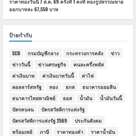
ราคาทองวันนี้ 7 ส.ค. 69 ครั้งที่ 1 คงที่ ทองรูปพรรณขาย
ออกบาทละ 67,550 บาท
ป้ายกำกับ
SCB
กรมบัญชีกลาง
กระทรวงการคลัง
ข่าว
ข่าววันนี้
ข่าวเศรษฐกิจ
คนละครึ่งพลัส
ค่าเงินบาท
ค่าเงินบาทวันนี้
ค่าไฟ
ดอลลาร์สหรัฐ
ทอง
ธกส
ธนาคารออมสิน
ธนาคารไทยพาณิชย์
ธอส
น้ำมัน
น้ำมันวันนี้
บัตรคนจน
บัตรสวัสดิการแห่งรัฐ
บัตรสวัสดิการแห่งรัฐ 2569
ประกันสังคม
พร้อมเพย์
ภาษี
ราคาทองคำ
ราคาน้ำมัน