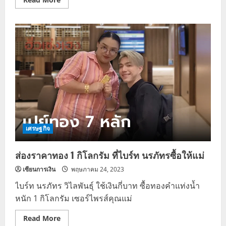
more
about
ราคา
น้ำมัน
30/5/66
กลุ่ม
แก๊ส
โซ
ฮอล์
ลด
ลง
ทุก
ชนิด
เศรษฐกิจ
ส่องราคาทอง 1 กิโลกรัม ที่ไบร์ท นรภัทรซื้อให้แม่
เซียนการเงิน
พฤษภาคม 24, 2023
ไบร์ท นรภัทร วิไลพันธุ์ ใช้เงินกี่บาท ซื้อทองคำแท่งน้ำ
หนัก 1 กิโลกรัม เซอร์ไพรส์คุณแม่
Read
Read More
more