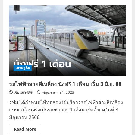
แจก
เงิน
เบี้ย
ผู้
สูง
อายุ
โอน
3,000
บาท
รีบ
กด
ยืนยัน
รับ
สิทธิ
เช็ค
ด่วน
เศรษฐกิจ
รถไฟฟ้าสายสีเหลือง นั่งฟรี 1 เดือน เริ่ม 3 มิ.ย. 66
เซียนการเงิน
พฤษภาคม 31, 2023
รฟม.ได้กำหนดให้ทดลองใช้บริการรถไฟฟ้าสายสีเหลือง
แบบเสมือนจริงเป็นระยะเวลา 1 เดือน เริ่มตั้งแต่วันที่ 3
มิถุนายน 2566
Read
Read More
more