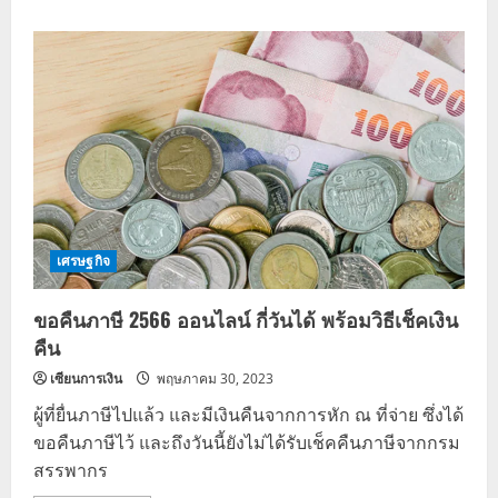
about
รถไฟฟ้า
สาย
สี
เหลือง
นั่ง
ฟรี
1
เดือน
เริ่ม
3
มิ.ย.
66
เศรษฐกิจ
ขอคืนภาษี 2566 ออนไลน์ กี่วันได้ พร้อมวิธีเช็คเงิน
คืน
เซียนการเงิน
พฤษภาคม 30, 2023
ผู้ที่ยื่นภาษีไปแล้ว และมีเงินคืนจากการหัก ณ ที่จ่าย ซึ่งได้
ขอคืนภาษีไว้ และถึงวันนี้ยังไม่ได้รับเช็คคืนภาษีจากกรม
สรรพากร