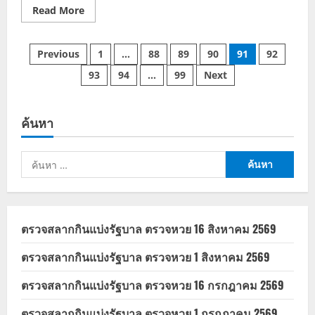
Read
Read More
more
about
ราคา
Posts
น้ำมัน
Previous
1
…
88
89
90
91
92
22/5/66
แก๊ส
93
94
…
99
Next
pagination
โซ
ฮอล์-
เบนซิน
ทุก
ชนิด
ค้นหา
ขึ้น
30
สตางค์/
ลิตร
ค้นหา
สำหรับ:
ตรวจสลากกินแบ่งรัฐบาล ตรวจหวย 16 สิงหาคม 2569
ตรวจสลากกินแบ่งรัฐบาล ตรวจหวย 1 สิงหาคม 2569
ตรวจสลากกินแบ่งรัฐบาล ตรวจหวย 16 กรกฎาคม 2569
ตรวจสลากกินแบ่งรัฐบาล ตรวจหวย 1 กรกฎาคม 2569