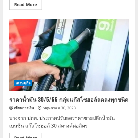
Read
Read More
more
about
ขอ
คืน
ภาษี
2566
ออนไลน์
กี่
วัน
ได้
พร้อม
วิธี
เช็ค
เงิน
คืน
เศรษฐกิจ
ราคาน้ำมัน 30/5/66 กลุ่มแก๊สโซฮอล์ลดลงทุกชนิด
เซียนการเงิน
พฤษภาคม 30, 2023
บางจาก ปตท. ประกาศปรับลดราคาขายปลีกน้ำมัน
เบนซิน แก๊สโซฮอล์ 30 สตางค์ต่อลิตร
Read
Read More