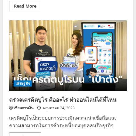
Read
Read More
more
about
เห็น
บิล
ค่า
ไฟ
เดือน
นี้
แล้ว
อึ้ง
เตรียม
ลด
ค่า
ไฟฟ้า
งวด
เดือน
ก.ย.-
ธ.ค.
เศรษฐกิจ
66
ตรวจเครดิตบูโร คืออะไร ทำออนไลน์ได้ที่ไหน
เซียนการเงิน
พฤษภาคม 24, 2023
เครดิตบูโรเป็นระบบการประเมินความน่าเชื่อถือและ
ความสามารถในการชำระหนี้ของบุคคลหรือธุรกิจ