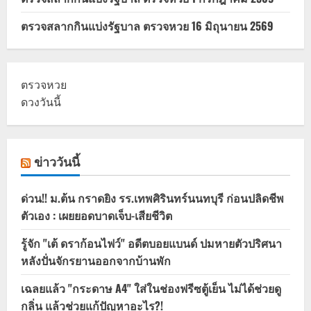
ตรวจสลากกินแบ่งรัฐบาล ตรวจหวย 16 มิถุนายน 2569
ตรวจหวย
ดวงวันนี้
ข่าววันนี้
ด่วน!! ม.ต้น กราดยิง รร.เทพศิรินทร์นนทบุรี ก่อนปลิดชีพ
ตัวเอง : เผยยอดบาดเจ็บ-เสียชีวิต
รู้จัก "เต้ ดราก้อนไฟว์" อดีตบอยแบนด์ ปมหายตัวปริศนา
หลังปั่นจักรยานออกจากบ้านพัก
เฉลยแล้ว "กระดาษ A4" ใส่ในช่องฟรีซตู้เย็น ไม่ได้ช่วยดู
กลิ่น แล้วช่วยแก้ปัญหาอะไร?!