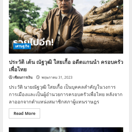
นโยบาย
0.25%
คน
กู้
บ้าน
ร้อง
โอ้ย
เศรษฐกิจ
ประวัติ เต้น ณัฐวุฒิ ใสยเกื้อ อดีตแกนนำ ครอบครัว
เพื่อไทย
เซียนการเงิน
พฤษภาคม 31, 2023
ประวัติ นายณัฐวุฒิ ใสยเกื้อ เป็นบุคคลสำคัญในวงการ
การเมืองและเป็นผู้อำนวยการครอบครัวเพื่อไทย หลังจาก
ลาออกจากตำแหน่งสมาชิกสภาผู้แทนราษฎร
Read
Read More
more
about
ประวัติ
เต้น