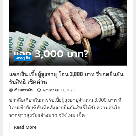
ณัฐ
วุฒิ
ใสย
เกื้อ
อดีต
แกน
นำ
ครอบครัว
เพื่อ
ไทย
เศรษฐกิจ
แจกเงิน เบี้ยผู้สูงอายุ โอน 3,000 บาท รีบกดยืนยัน
รับสิทธิ เช็คด่วน
เซียนการเงิน
พฤษภาคม 31, 2023
ข่าวลือเกี่ยวกับการรับเบี้ยผู้สูงอายุจำนวน 3,000 บาท ที่
โอนเข้าบัญชีทันทีหลังจากยืนยันสิทธิ์ได้รับความสนใจ
จากชาวสูงวัยอย่างมาก จริงไหม เช็ค
Read
Read More
more
about