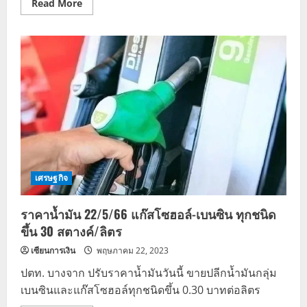
Read
Read More
more
about
ตรวจ
เครดิต
บูโร
คือ
อะไร
ทำ
ออนไลน์
ได้ที่
ไหน
เศรษฐกิจ
ราคาน้ำมัน 22/5/66 แก๊สโซฮอล์-เบนซิน ทุกชนิด
ขึ้น 30 สตางค์/ลิตร
เซียนการเงิน
พฤษภาคม 22, 2023
ปตท. บางจาก ปรับราคาน้ำมันวันนี้ ขายปลีกน้ำมันกลุ่ม
เบนซินและแก๊สโซฮอล์ทุกชนิดขึ้น 0.30 บาทต่อลิตร