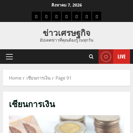
Skip
สิงหาคม 7, 2026
to
ราคา
แนว
ข่าว
ข่าว
ดูด
ที่
ผู้ชาย
content
น้ำมัน
โน้ม
วัน
ดารา
วง
เที่ยว
ข่าวเศรษฐกิจ
ราคา
นี้
อัปเดตข่าวที่คุณต้องรู้ในทุกวัน
ทอง
LIVE
Primary
Menu
Home
เซียนการเงิน
Page 91
เซียนการเงิน