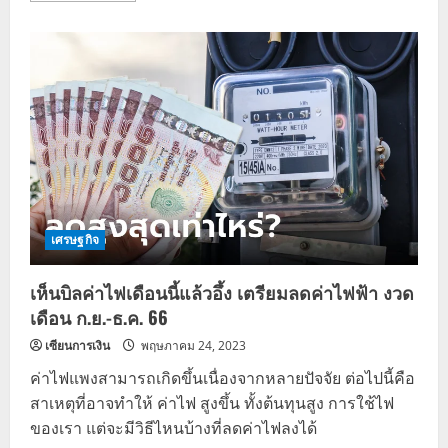
about
ส่อง
ราคา
ทอง
1
กิโลกรัม
ที่
ไบร์ท
นร
ภัทร
ซื้อ
ให้
แม่
เศรษฐกิจ
เห็นบิลค่าไฟเดือนนี้แล้วอึ้ง เตรียมลดค่าไฟฟ้า งวด
เดือน ก.ย.-ธ.ค. 66
เซียนการเงิน
พฤษภาคม 24, 2023
ค่าไฟแพงสามารถเกิดขึ้นเนื่องจากหลายปัจจัย ต่อไปนี้คือ
สาเหตุที่อาจทำให้ ค่าไฟ สูงขึ้น ทั้งต้นทุนสูง การใช้ไฟ
ของเรา แต่จะมีวิธีไหนบ้างที่ลดค่าไฟลงได้