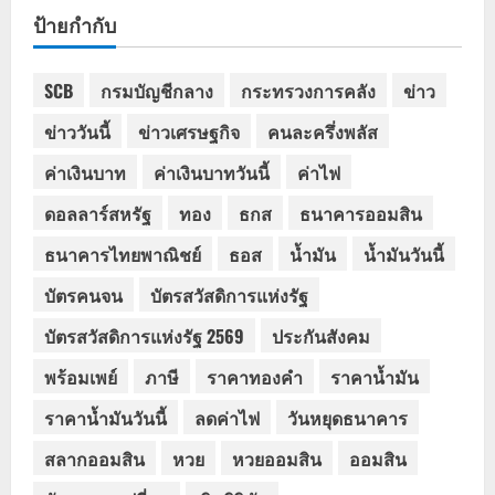
ป้ายกำกับ
SCB
กรมบัญชีกลาง
กระทรวงการคลัง
ข่าว
ข่าววันนี้
ข่าวเศรษฐกิจ
คนละครึ่งพลัส
ค่าเงินบาท
ค่าเงินบาทวันนี้
ค่าไฟ
ดอลลาร์สหรัฐ
ทอง
ธกส
ธนาคารออมสิน
ธนาคารไทยพาณิชย์
ธอส
น้ำมัน
น้ำมันวันนี้
บัตรคนจน
บัตรสวัสดิการแห่งรัฐ
บัตรสวัสดิการแห่งรัฐ 2569
ประกันสังคม
พร้อมเพย์
ภาษี
ราคาทองคำ
ราคาน้ำมัน
ราคาน้ำมันวันนี้
ลดค่าไฟ
วันหยุดธนาคาร
สลากออมสิน
หวย
หวยออมสิน
ออมสิน