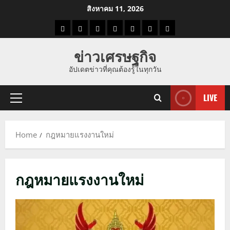
Skip
สิงหาคม 11, 2026
to
ราคา
แนว
ข่าว
ข่าว
ดูด
ที่
ผู้ชาย
content
น้ำมัน
โน้ม
วัน
ดารา
วง
เที่ยว
ข่าวเศรษฐกิจ
ราคา
นี้
อัปเดตข่าวที่คุณต้องรู้ในทุกวัน
ทอง
LIVE
Primary
Menu
Home
กฎหมายแรงงานใหม่
กฎหมายแรงงานใหม่