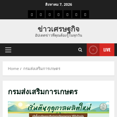
Skip
สิงหาคม 7, 2026
to
ราคา
แนว
ข่าว
ข่าว
ดูด
ที่
ผู้ชาย
content
น้ำมัน
โน้ม
วัน
ดารา
วง
เที่ยว
ข่าวเศรษฐกิจ
ราคา
นี้
อัปเดตข่าวที่คุณต้องรู้ในทุกวัน
ทอง
LIVE
Primary
Menu
Home
กรมส่งเสริมการเกษตร
กรมส่งเสริมการเกษตร