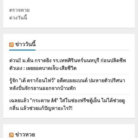
ตรวจหวย
ดวงวันนี้
ข่าววันนี้
ด่วน!! ม.ต้น กราดยิง รร.เทพศิรินทร์นนทบุรี ก่อนปลิดชีพ
ตัวเอง : เผยยอดบาดเจ็บ-เสียชีวิต
รู้จัก "เต้ ดราก้อนไฟว์" อดีตบอยแบนด์ ปมหายตัวปริศนา
หลังปั่นจักรยานออกจากบ้านพัก
เฉลยแล้ว "กระดาษ A4" ใส่ในช่องฟรีซตู้เย็น ไม่ได้ช่วยดู
กลิ่น แล้วช่วยแก้ปัญหาอะไร?!
ข่าวหวย