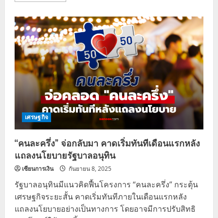
about
ททท.
เตรียม
ดัน
“ทัวร์
ไทย
คนละ
ครึ่ง”
กระตุ้น
ท่อง
เที่ยว
ใน
ประเทศ
เศรษฐกิจ
“คนละครึ่ง” จ่อกลับมา คาดเริ่มทันทีเดือนแรกหลัง
แถลงนโยบายรัฐบาลอนุทิน
เซียนการเงิน
กันยายน 8, 2025
รัฐบาลอนุทินมีแนวคิดฟื้นโครงการ “คนละครึ่ง” กระตุ้น
เศรษฐกิจระยะสั้น คาดเริ่มทันทีภายในเดือนแรกหลัง
แถลงนโยบายอย่างเป็นทางการ โดยอาจมีการปรับสิทธิ