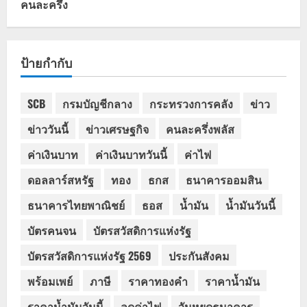
คนละครึ่ง
ป้ายกำกับ
SCB
กรมบัญชีกลาง
กระทรวงการคลัง
ข่าว
ข่าววันนี้
ข่าวเศรษฐกิจ
คนละครึ่งพลัส
ค่าเงินบาท
ค่าเงินบาทวันนี้
ค่าไฟ
ดอลลาร์สหรัฐ
ทอง
ธกส
ธนาคารออมสิน
ธนาคารไทยพาณิชย์
ธอส
น้ำมัน
น้ำมันวันนี้
บัตรคนจน
บัตรสวัสดิการแห่งรัฐ
บัตรสวัสดิการแห่งรัฐ 2569
ประกันสังคม
พร้อมเพย์
ภาษี
ราคาทองคำ
ราคาน้ำมัน
ราคาน้ำมันวันนี้
ลดค่าไฟ
วันหยุดธนาคาร