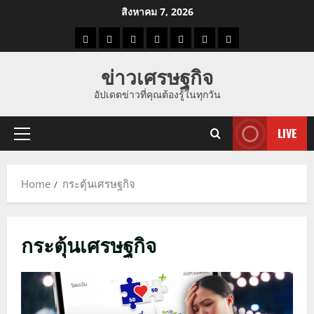
Skip
สิงหาคม 7, 2026
to
ราคา
แนว
ข่าว
ข่าว
ดูด
ที่
ผู้ชาย
content
น้ำมัน
โน้ม
วัน
ดารา
วง
เที่ยว
ข่าวเศรษฐกิจ
ราคา
นี้
อัปเดตข่าวที่คุณต้องรู้ในทุกวัน
ทอง
LIVE
Primary
Menu
Home
กระตุ้นเศรษฐกิจ
กระตุ้นเศรษฐกิจ