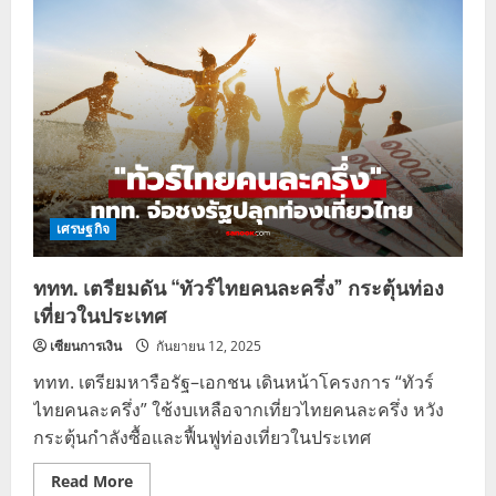
ครึ่ง
พลัส
คลัง
เผย
ตัวเลข
ล่าสุด
ถูก
ตัด
สิทธิ์
2.3
แสน
คน
เหตุ
ไม่
ใช้
เศรษฐกิจ
สิทธิ์
ททท. เตรียมดัน “ทัวร์ไทยคนละครึ่ง” กระตุ้นท่อง
เที่ยวในประเทศ
เซียนการเงิน
กันยายน 12, 2025
ททท. เตรียมหารือรัฐ–เอกชน เดินหน้าโครงการ “ทัวร์
ไทยคนละครึ่ง” ใช้งบเหลือจากเที่ยวไทยคนละครึ่ง หวัง
กระตุ้นกำลังซื้อและฟื้นฟูท่องเที่ยวในประเทศ
Read
Read More
more