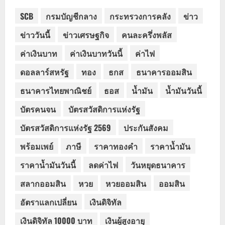
SCB
กรมบัญชีกลาง
กระทรวงการคลัง
ข่าว
ข่าววันนี้
ข่าวเศรษฐกิจ
คนละครึ่งพลัส
ค่าเงินบาท
ค่าเงินบาทวันนี้
ค่าไฟ
ดอลลาร์สหรัฐ
ทอง
ธกส
ธนาคารออมสิน
ธนาคารไทยพาณิชย์
ธอส
น้ำมัน
น้ำมันวันนี้
บัตรคนจน
บัตรสวัสดิการแห่งรัฐ
บัตรสวัสดิการแห่งรัฐ 2569
ประกันสังคม
พร้อมเพย์
ภาษี
ราคาทองคำ
ราคาน้ำมัน
ราคาน้ำมันวันนี้
ลดค่าไฟ
วันหยุดธนาคาร
สลากออมสิน
หวย
หวยออมสิน
ออมสิน
อัตราแลกเปลี่ยน
เงินดิจิทัล
เงินดิจิทัล 10000 บาท
เงินผู้สูงอายุ