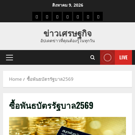
Skip
สิงหาคม 9, 2026
to
ราคา
แนว
ข่าว
ข่าว
ดูด
ที่
ผู้ชาย
content
น้ำมัน
โน้ม
วัน
ดารา
วง
เที่ยว
ข่าวเศรษฐกิจ
ราคา
นี้
อัปเดตข่าวที่คุณต้องรู้ในทุกวัน
ทอง
LIVE
Primary
Menu
Home
ซื้อพันธบัตรรัฐบาล2569
ซื้อพันธบัตรรัฐบาล2569