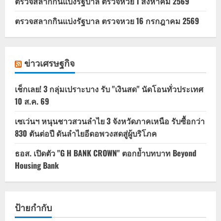
ตรวจสลากกินแบ่งรัฐบาล ตรวจหวย 1 สิงหาคม 2569
ตรวจสลากกินแบ่งรัฐบาล ตรวจหวย 16 กรกฎาคม 2569
ข่าวเศรษฐกิจ
เช็กเลย! 3 กลุ่มเปราะบาง รับ "เงินสด" นัดโอนทั่วประเทศ
10 ส.ค. 69
เซเว่นฯ หนุนชาวสวนลำไย 3 จังหวัดภาคเหนือ รับซื้อกว่า
830 ตันต่อปี ดันลำไยอีดอพวงสดสู่ผู้บริโภค
ธอส. เปิดตัว "G H BANK CROWN" ตอกย้ำบทบาท Beyond
Housing Bank
ป้ายกำกับ