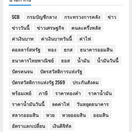
SCB
กรมบัญชีกลาง
กระทรวงการคลัง
ข่าว
ข่าววันนี้
ข่าวเศรษฐกิจ
คนละครึ่งพลัส
ค่าเงินบาท
ค่าเงินบาทวันนี้
ค่าไฟ
ดอลลาร์สหรัฐ
ทอง
ธกส
ธนาคารออมสิน
ธนาคารไทยพาณิชย์
ธอส
น้ำมัน
น้ำมันวันนี้
บัตรคนจน
บัตรสวัสดิการแห่งรัฐ
บัตรสวัสดิการแห่งรัฐ 2569
ประกันสังคม
พร้อมเพย์
ภาษี
ราคาทองคำ
ราคาน้ำมัน
ราคาน้ำมันวันนี้
ลดค่าไฟ
วันหยุดธนาคาร
สลากออมสิน
หวย
หวยออมสิน
ออมสิน
อัตราแลกเปลี่ยน
เงินดิจิทัล