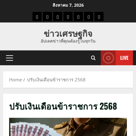
Skip
สิงหาคม 7, 2026
to
ราคา
แนว
ข่าว
ข่าว
ดูด
ที่
ผู้ชาย
content
น้ำมัน
โน้ม
วัน
ดารา
วง
เที่ยว
ข่าวเศรษฐกิจ
ราคา
นี้
อัปเดตข่าวที่คุณต้องรู้ในทุกวัน
ทอง
LIVE
Primary
Menu
Home
ปรับเงินเดือนข้าราชการ 2568
ปรับเงินเดือนข้าราชการ 2568