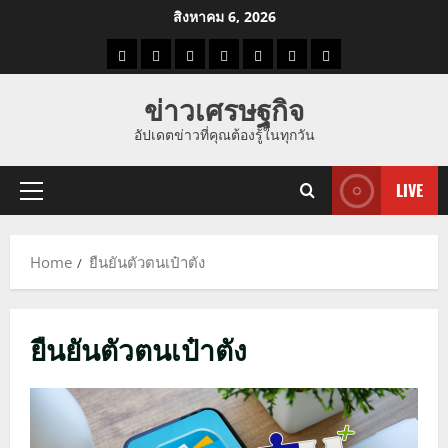
Skip
สิงหาคม 6, 2026
to
ราคา
แนว
ข่าว
ข่าว
ดูด
ที่
ผู้ชาย
content
น้ำมัน
โน้ม
วัน
ดารา
วง
เที่ยว
ข่าวเศรษฐกิจ
ราคา
นี้
อัปเดตข่าวที่คุณต้องรู้ในทุกวัน
ทอง
LIVE
Primary
Menu
Home
ยืนยันตัวตนเป๋าตัง
ยืนยันตัวตนเป๋าตัง