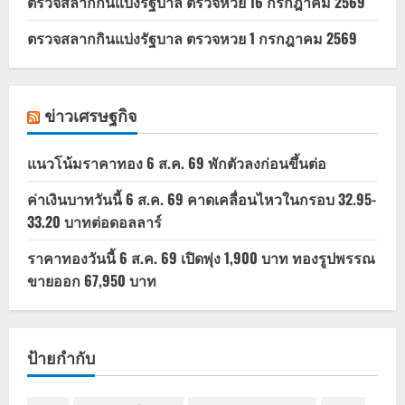
ตรวจสลากกินแบ่งรัฐบาล ตรวจหวย 16 กรกฎาคม 2569
ตรวจสลากกินแบ่งรัฐบาล ตรวจหวย 1 กรกฎาคม 2569
ข่าวเศรษฐกิจ
แนวโน้มราคาทอง 6 ส.ค. 69 พักตัวลงก่อนขึ้นต่อ
ค่าเงินบาทวันนี้ 6 ส.ค. 69 คาดเคลื่อนไหวในกรอบ 32.95-
33.20 บาทต่อดอลลาร์
ราคาทองวันนี้ 6 ส.ค. 69 เปิดพุ่ง 1,900 บาท ทองรูปพรรณ
ขายออก 67,950 บาท
ป้ายกำกับ