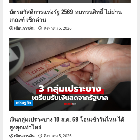
บัตรสวัสดิการแห่งรัฐ 2569 ทบทวนสิทธิ์ ไม่ผ่าน
เกณฑ์ เช็กด่วน
เซียนการเงิน
สิงหาคม 5, 2026
เศรษฐกิจ
เงินกลุ่มเปราะบาง 10 ส.ค. 69 โอนเข้าวันไหน ได้
สูงสุดเท่าไหร่
เซียนการเงิน
สิงหาคม 5, 2026