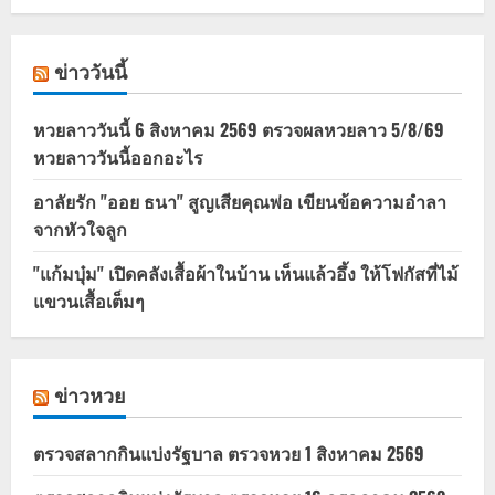
ข่าววันนี้
หวยลาววันนี้ 6 สิงหาคม 2569 ตรวจผลหวยลาว 5/8/69
หวยลาววันนี้ออกอะไร
อาลัยรัก "ออย ธนา" สูญเสียคุณพ่อ เขียนข้อความอำลา
จากหัวใจลูก
"แก้มบุ๋ม" เปิดคลังเสื้อผ้าในบ้าน เห็นแล้วอึ้ง ให้โฟกัสที่ไม้
แขวนเสื้อเต็มๆ
ข่าวหวย
ตรวจสลากกินแบ่งรัฐบาล ตรวจหวย 1 สิงหาคม 2569