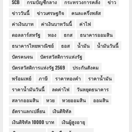
SCB
กรมบัญชีกลาง
กระทรวงการคลัง
ข่าว
ข่าววันนี้
ข่าวเศรษฐกิจ
คนละครึ่งพลัส
ค่าเงินบาท
ค่าเงินบาทวันนี้
ค่าไฟ
ดอลลาร์สหรัฐ
ทอง
ธกส
ธนาคารออมสิน
ธนาคารไทยพาณิชย์
ธอส
น้ำมัน
น้ำมันวันนี้
บัตรคนจน
บัตรสวัสดิการแห่งรัฐ
บัตรสวัสดิการแห่งรัฐ 2569
ประกันสังคม
พร้อมเพย์
ภาษี
ราคาทองคำ
ราคาน้ำมัน
ราคาน้ำมันวันนี้
ลดค่าไฟ
วันหยุดธนาคาร
สลากออมสิน
หวย
หวยออมสิน
ออมสิน
อัตราแลกเปลี่ยน
เงินดิจิทัล
เงินดิจิทัล 10000 บาท
เงินผู้สูงอายุ