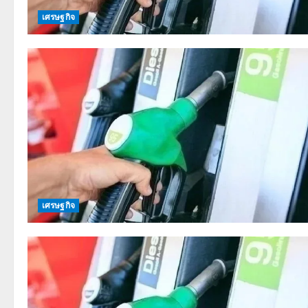
เศรษฐกิจ
เศรษฐกิจ