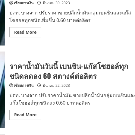
เซียนการเงิน
มีนาคม 30, 2023
สตางค์
ต่อ
ปตท. บางจาก ปรับราคาขายปลีกน้ำมันกลุ่มเบนซินและแก๊ส
ลิตร
โซฮอลทุกชนิดเพิ่มขึ้น 0.60 บาทต่อลิตร
Read
Read More
more
about
ราคา
น้ำมัน
วัน
นี้
เบนซิน-
ราคาน้ำมันวันนี้ เบนซิน-แก๊สโซฮอล์ทุก
แก๊ส
โซ
ชนิดลดลง 60 สตางค์ต่อลิตร
ฮอล์
ขึ้น
60
เซียนการเงิน
มีนาคม 22, 2023
สตางค์
ต่อ
ปตท. บางจาก ปรับราคาน้ำมัน ขายปลีกน้ำมันกลุ่มเบนซินแล
ลิตร
แก๊สโซฮอล์ทุกชนิดลง 0.60 บาทต่อลิตร
Read
Read More
more
about
ราคา
น้ำมัน