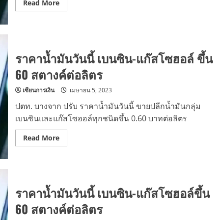
Read
Read More
more
about
ราคา
น้ำมัน
20/4/66
ลดลง
40
ราคาน้ำมันวันนี้ เบนซิน-แก๊สโซฮอล์ ขึ้น
สตางค์
ต่อ
60 สตางค์ต่อลิตร
ลิตร
เซียนการเงิน
เมษายน 5, 2023
ปตท. บางจาก ปรับ ราคาน้ำมันวันนี้ ขายปลีกน้ำมันกลุ่ม
เบนซินและแก๊สโซฮอล์ทุกชนิดขึ้น 0.60 บาทต่อลิตร
Read
Read More
more
about
ราคา
น้ำมัน
วัน
นี้
เบนซิน-
ราคาน้ำมันวันนี้ เบนซิน-แก๊สโซฮอล์ขึ้น
แก๊ส
โซ
60 สตางค์ต่อลิตร
ฮอล์
ขึ้น
60