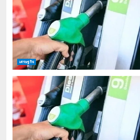
เศรษฐกิจ