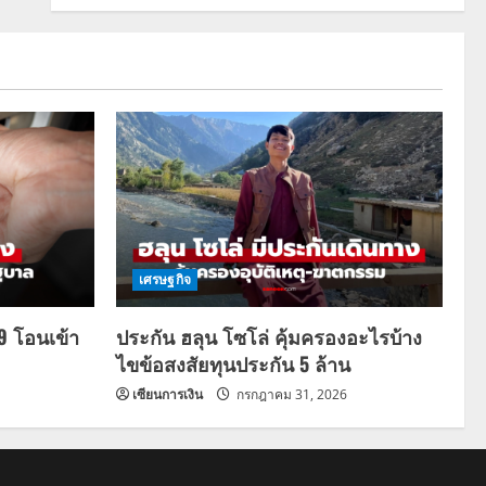
เศรษฐกิจ
69 โอนเข้า
ประกัน ฮลุน โซโล่ คุ้มครองอะไรบ้าง
ไขข้อสงสัยทุนประกัน 5 ล้าน
เซียนการเงิน
กรกฎาคม 31, 2026