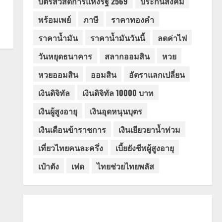
บัตรสวัสดิการแห่งรัฐ 2569
ประกันสังคม
พร้อมเพย์
ภาษี
ราคาทองคำ
ราคาน้ำมัน
ราคาน้ำมันวันนี้
ลดค่าไฟ
วันหยุดธนาคาร
สลากออมสิน
หวย
หวยออมสิน
ออมสิน
อัตราแลกเปลี่ยน
เงินดิจิทัล
เงินดิจิทัล 10000 บาท
เงินผู้สูงอายุ
เงินอุดหนุนบุตร
เงินเดือนข้าราชการ
เงินเยียวยาน้ำท่วม
เที่ยวไทยคนละครึ่ง
เบี้ยยังชีพผู้สูงอายุ
เป๋าตัง
เฟด
ไทยช่วยไทยพลัส