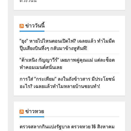
ดวงวันนี้
ข่าววันนี้
"ยุง" หายไปไหนตอนเปิดไฟ? เฉลยแล้ว ทำไมมืด
ปุ๊บเสียงบินหึ่งๆ กลับมาข้างหูทันที!
"ต้าเหนิง กัญญาวีร์" เผยภาพคู่คุณแม่ แต่ละช็อต
ทำคอมเมนต์สนั่นเลย
การใส่ "กระเทียม" ลงในถังข้าวสาร มีประโยชน์
อะไร? เฉลยแล้วทำไมหลายบ้านชอบทำ!
ข่าวหวย
ตรวจสลากกินแบ่งรัฐบาล ตรวจหวย 16 สิงหาคม