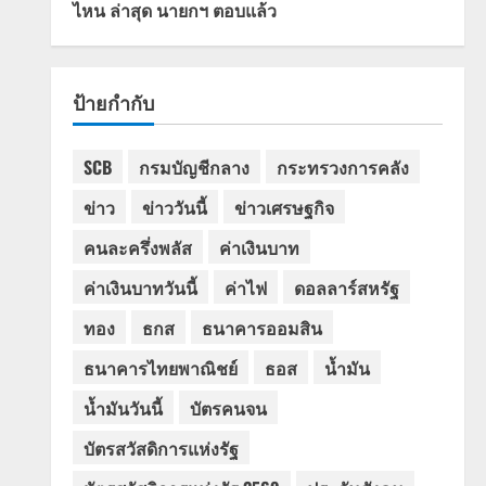
ไหน ล่าสุด นายกฯ ตอบแล้ว
ป้ายกำกับ
SCB
กรมบัญชีกลาง
กระทรวงการคลัง
ข่าว
ข่าววันนี้
ข่าวเศรษฐกิจ
คนละครึ่งพลัส
ค่าเงินบาท
ค่าเงินบาทวันนี้
ค่าไฟ
ดอลลาร์สหรัฐ
ทอง
ธกส
ธนาคารออมสิน
ธนาคารไทยพาณิชย์
ธอส
น้ำมัน
น้ำมันวันนี้
บัตรคนจน
บัตรสวัสดิการแห่งรัฐ