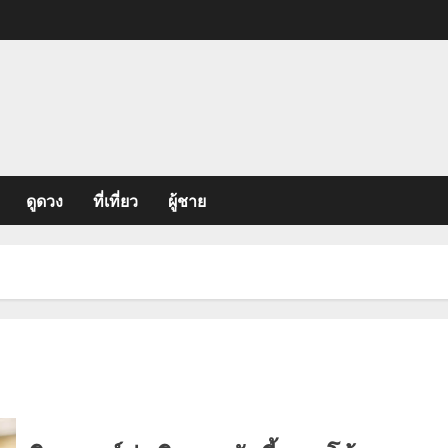
ดูดวง
ที่เที่ยว
ผู้ชาย