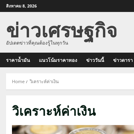
Skip
สิงหาคม 8, 2026
to
ข่าวเศรษฐกิจ
content
อัปเดตข่าวที่คุณต้องรู้ในทุกวัน
ราคาน้ำมัน
แนวโน้มราคาทอง
ข่าววันนี้
ข่าวดารา
Home
วิเคราะห์ค่าเงิน
วิเคราะห์ค่าเงิน